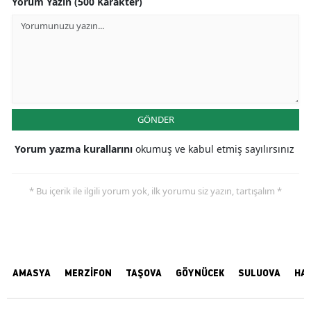
Yorum Yazın (500 Karakter)
GÖNDER
Yorum yazma kurallarını
okumuş ve kabul etmiş sayılırsınız
* Bu içerik ile ilgili yorum yok, ilk yorumu siz yazın, tartışalım *
AMASYA
MERZİFON
TAŞOVA
GÖYNÜCEK
SULUOVA
HA