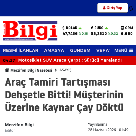
Giriş Yap
12
DOLAR
EURO
GRAM 
47,7436
55,2510
6.660,
%0.18
%0.32
MENÜ
RESMİ İLANLAR
AMASYA
GÜNDEM
VEFAT EDENLER
04:27
Motosiklet SUV Araca Çarptı: Sürücü Yaralandı
ASAYİŞ
Merzifon Bilgi Gazetesi
Araç Tamiri Tartışması
Dehşetle Bitti! Müşterinin
Üzerine Kaynar Çay Döktü
Merzifon Bilgi
Yayınlanma
28 Haziran 2026 - 01:49
Editör