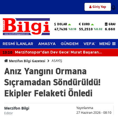
Giriş Yap
12
DOLAR
EURO
GRAM 
47,7436
55,2510
6.660,
%0.18
%0.32
MENÜ
RESMİ İLANLAR
AMASYA
GÜNDEM
VEFAT EDENLER
13:10
Merzifonspor’dan Dev Gece! Murat Başaran
Merzifon’a Geliyor
ASAYİŞ
Merzifon Bilgi Gazetesi
Anız Yangını Ormana
Sıçramadan Söndürüldü!
Ekipler Felaketi Önledi
Merzifon Bilgi
Yayınlanma
27 Haziran 2026 - 08:10
Editör