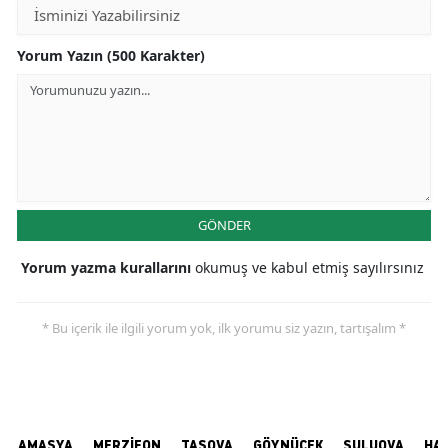
Yorum Yazın (500 Karakter)
GÖNDER
Yorum yazma kurallarını
okumuş ve kabul etmiş sayılırsınız
* Bu içerik ile ilgili yorum yok, ilk yorumu siz yazın, tartışalım *
AMASYA
MERZİFON
TAŞOVA
GÖYNÜCEK
SULUOVA
HA