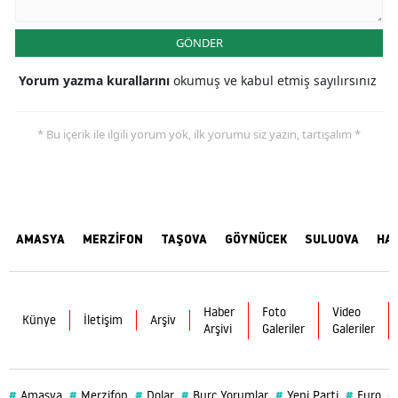
GÖNDER
Yorum yazma kurallarını
okumuş ve kabul etmiş sayılırsınız
* Bu içerik ile ilgili yorum yok, ilk yorumu siz yazın, tartışalım *
AMASYA
MERZİFON
TAŞOVA
GÖYNÜCEK
SULUOVA
HA
Haber
Foto
Video
Künye
İletişim
Arşiv
Arşivi
Galeriler
Galeriler
#
#
#
#
#
#
#
Amasya
Merzifon
Dolar
Burç Yorumlar
Yeni Parti
Euro