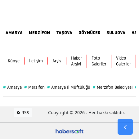
AMASYA
MERZİFON
TAŞOVA
GÖYNÜCEK
SULUOVA
HA
Haber
Foto
Video
Künye
İletişim
Arşiv
Arşivi
Galeriler
Galeriler
#
#
#
#
#
Amasya
Merzifon
Amasya İl Müftülüğü
Merzifon Belediyesi
RSS
Copyright © 2026 . Her hakkı saklıdır.