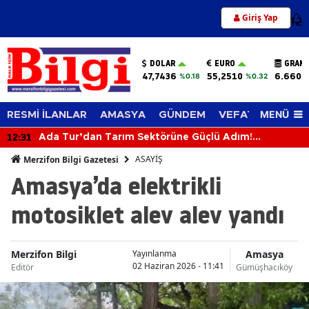
Giriş Yap
12
DOLAR
EURO
GRAM 
47,7436
55,2510
6.660,
%0.18
%0.32
MENÜ
RESMİ İLANLAR
AMASYA
GÜNDEM
VEFAT EDENLER
12:31
Ada Tur’dan Tarım Sektörüne Güçlü Adım!
Biçerdöverle Hasat Sahasına İndi
ASAYİŞ
Merzifon Bilgi Gazetesi
Amasya’da elektrikli
motosiklet alev alev yandı
Merzifon Bilgi
Amasya
Yayınlanma
02 Haziran 2026 - 11:41
Editör
Gümüşhacıköy