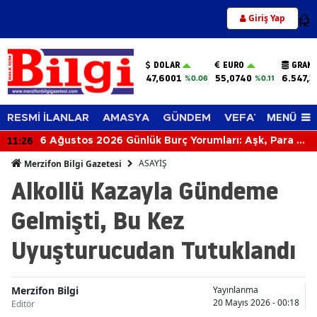
Giriş Yap
12
DOLAR
EURO
GRAM 
47,6001
55,0740
6.547,3
%0.06
%0.11
MENÜ
RESMİ İLANLAR
AMASYA
GÜNDEM
VEFAT EDENLER
11:26
6 Ağustos 2026 Günlük Burç Yorumları: Aşk, Para ve
Kariyerde Sürpriz Gelişmeler! Bugün Burcunuzu
ASAYİŞ
Merzifon Bilgi Gazetesi
Neler Bekliyor?
Alkollü Kazayla Gündeme
Gelmişti, Bu Kez
Uyuşturucudan Tutuklandı
Merzifon Bilgi
Yayınlanma
20 Mayıs 2026 - 00:18
Editör