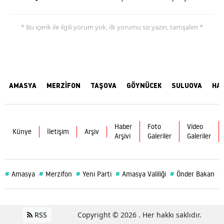
* Bu içerik ile ilgili yorum yok, ilk yorumu siz yazın, tartışalım *
AMASYA
MERZİFON
TAŞOVA
GÖYNÜCEK
SULUOVA
HA
Haber
Foto
Video
Künye
İletişim
Arşiv
Arşivi
Galeriler
Galeriler
#
#
#
#
#
#
Amasya
Merzifon
Yeni Parti
Amasya Valiliği
Önder Bakan
RSS
Copyright © 2026 . Her hakkı saklıdır.