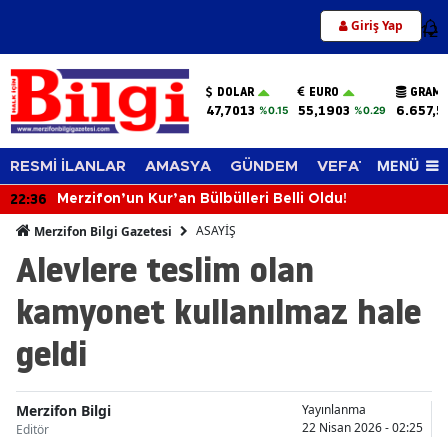
Giriş Yap
12
DOLAR
EURO
GRAM 
47,7013
55,1903
6.657,5
%0.15
%0.29
MENÜ
RESMİ İLANLAR
AMASYA
GÜNDEM
VEFAT EDENLER
22:36
Merzifon’un Kur’an Bülbülleri Belli Oldu!
ASAYİŞ
Merzifon Bilgi Gazetesi
Alevlere teslim olan
kamyonet kullanılmaz hale
geldi
Merzifon Bilgi
Yayınlanma
22 Nisan 2026 - 02:25
Editör