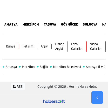
AMASYA
MERZİFON
TAŞOVA
GÖYNÜCEK
SULUOVA
HA
Haber
Foto
Video
Künye
İletişim
Arşiv
Arşivi
Galeriler
Galeriler
#
#
#
#
#
Amasya
Merzifon
Sağlık
Merzifon Belediyesi
Amasya İl Müf
RSS
Copyright © 2026 . Her hakkı saklıdır.