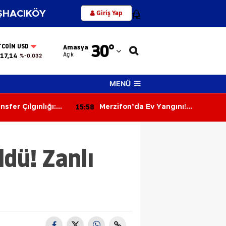
Giriş Yap
HACIKÖY
12
Adana
30
°
TCOIN USD
Amasya
Adıyaman
Açık
17,14
%-0.032
Afyonkarahisar
MENÜ
Ağrı
15:58
fer Çılgınlığı:
Merzifon’da Ev Yangını!
Amasya
uzlar Bedava!
İtfaiyenin Hızlı Müdahalesi
Faciayı Önledi
Ankara
ldü! Zanlı
Antalya
Artvin
Aydın
Balıkesir