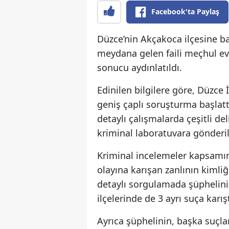
Facebook'ta Paylaş
Düzce’nin Akçakoca ilçesine b
meydana gelen faili meçhul evde
sonucu aydınlatıldı.
Edinilen bilgilere göre, Düzce
geniş çaplı soruşturma başlatt
detaylı çalışmalarda çeşitli de
kriminal laboratuvara gönderil
Kriminal incelemeler kapsamın
olayına karışan zanlının kimliğ
detaylı sorgulamada şüphelin
ilçelerinde de 3 ayrı suça karışt
Ayrıca şüphelinin, başka suçla