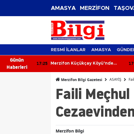
AMASYA
MERZİFON
TAŞOV
RESMİ İLANLAR
AMASYA
GÜNDE
Günün
17:25
17
s Sorununu
Merzifon Küçükçay Köyü’nde
Haberleri
Arazi Yangını: 50 Dönüm Alan
Zarar Gördü
ASAYİŞ
Fai
Merzifon Bilgi Gazetesi
Faili Meçhul 
Cezaevinden
Merzifon Bilgi