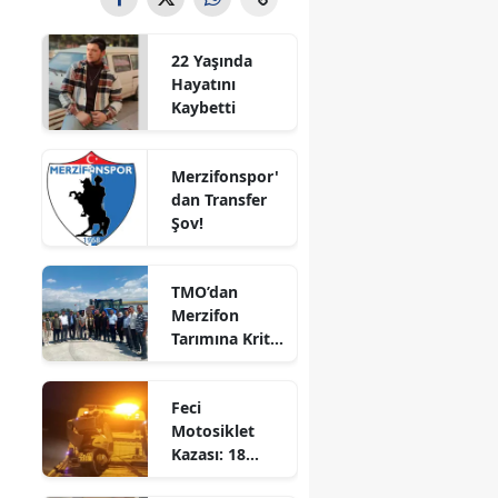
Bilecik
22 Yaşında
Bingöl
Hayatını
Kaybetti
Bitlis
Bolu
Merzifonspor'
dan Transfer
Burdur
Şov!
Bursa
TMO’dan
Çanakkale
Merzifon
Tarımına Kritik
Çankırı
Ziyaret!
Çorum
Feci
Motosiklet
Denizli
Kazası: 18
Yaşındaki
Diyarbakır