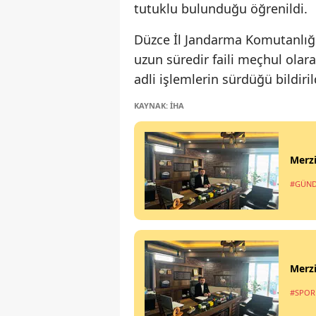
tutuklu bulunduğu öğrenildi.
Düzce İl Jandarma Komutanlığı
uzun süredir faili meçhul olarak 
adli işlemlerin sürdüğü bildiril
KAYNAK: İHA
Merzi
#GÜN
Merz
#SPOR