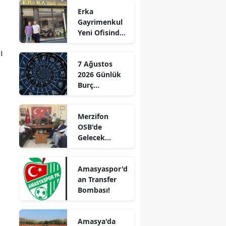
Genç Hayatını
Erka
Kaybetti
Edirne
Gayrimenkul
Yeni Ofisinde
Elazığ
Hizmete
ı
Başladı!
Erzincan
7 Ağustos
“Gayrimenkul
2026 Günlük
Erzurum
Almak İçin
Burç
Doğru Zaman”
Eskişehir
Yorumları:
Aşkta
Gaziantep
Merzifon
Sürprizler,
OSB'de
Parada Yeni
Giresun
Gelecek
Fırsatlar
Konuşuldu
Kapıda!
Gümüşhane
Amasyaspor'd
Hakkari
an Transfer
Bombası!
Hatay
Isparta
Amasya'da