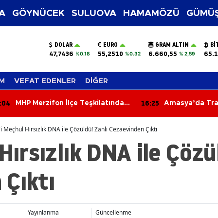
A
GÖYNÜCEK
SULUOVA
HAMAMÖZÜ
GÜMÜŞ
DOLAR
EURO
GRAM ALTIN
BI
47,7436
55,2510
6.660,55
65.1
%0.18
%0.32
% 2,59
M
VEFAT EDENLER
DİĞER
:04
16:25
MHP Merzifon İlçe Teşkilatından
Amasya’da Trans
Resmi Kurumlara Ziyaret
Salah İçin Karp
li Meçhul Hırsızlık DNA ile Çözüldü! Zanlı Cezaevinden Çıktı
Hırsızlık DNA ile Çözü
 Çıktı
Yayınlanma
Güncellenme