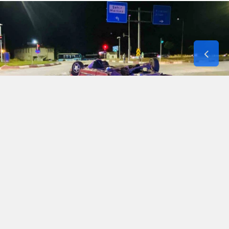
Tokat'ta tır ile Tofaş marka otomobilin çarpıştığı
trafik kazasında otomobil ters dönerken, araçta
bulunan 2 kişi yaralandı.