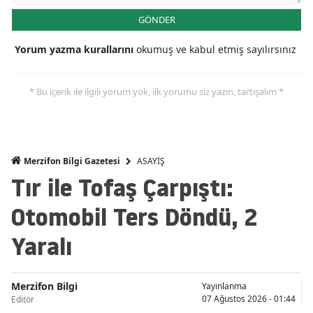
GÖNDER
Yorum yazma kurallarını
okumuş ve kabul etmiş sayılırsınız
* Bu içerik ile ilgili yorum yok, ilk yorumu siz yazın, tartışalım *
ASAYİŞ
Merzifon Bilgi Gazetesi
Tır ile Tofaş Çarpıştı:
Otomobil Ters Döndü, 2
Yaralı
Merzifon Bilgi
Yayınlanma
07 Ağustos 2026 - 01:44
Editör