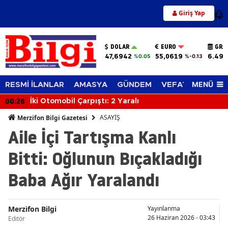
Giriş Yap
12
DOLAR
EURO
GRA
47,6942
55,0619
6.494
%0.05
%-0.13
MENÜ
RESMİ İLANLAR
AMASYA
GÜNDEM
VEFAT EDENLER
00:26
İki Otomobil Çarpıştı: 2 Yaralı
ASAYİŞ
Merzifon Bilgi Gazetesi
Aile İçi Tartışma Kanlı
Bitti: Oğlunun Bıçakladığı
Baba Ağır Yaralandı
Merzifon Bilgi
Yayınlanma
26 Haziran 2026 - 03:43
Editör