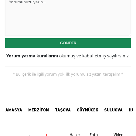
GÖNDER
Yorum yazma kurallarını
okumuş ve kabul etmiş sayılırsınız
* Bu içerik ile ilgili yorum yok, ilk yorumu siz yazın, tartışalım *
AMASYA
MERZİFON
TAŞOVA
GÖYNÜCEK
SULUOVA
HA
Haber
Foto
Video