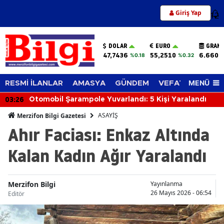
Giriş Yap
12
DOLAR
EURO
GRAM 
47,7436
55,2510
6.660,
%0.18
%0.32
MENÜ
RESMİ İLANLAR
AMASYA
GÜNDEM
VEFAT EDENLER
03:26
Otomobil Şarampole Yuvarlandı: 5 Kişi Yaralandı
ASAYİŞ
Merzifon Bilgi Gazetesi
Ahır Faciası: Enkaz Altında
Kalan Kadın Ağır Yaralandı
Merzifon Bilgi
Yayınlanma
26 Mayıs 2026 - 06:54
Editör