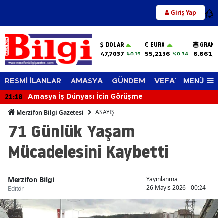
Giriş Yap
12
DOLAR
EURO
GRAM 
47,7037
55,2136
6.661,
%0.15
%0.34
MENÜ
RESMİ İLANLAR
AMASYA
GÜNDEM
VEFAT EDENLER
21:18
Amasya İş Dünyası İçin Görüşme
ASAYİŞ
Merzifon Bilgi Gazetesi
71 Günlük Yaşam
Mücadelesini Kaybetti
Merzifon Bilgi
Yayınlanma
26 Mayıs 2026 - 00:24
Editör