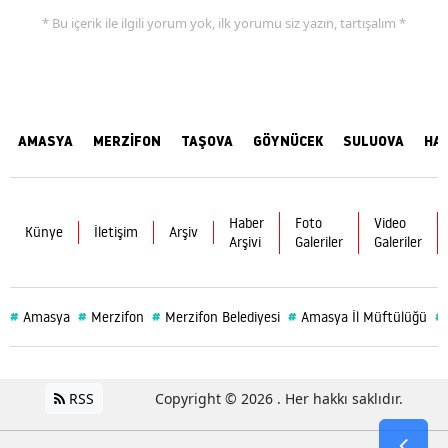
* Bu içerik ile ilgili yorum yok, ilk yorumu siz yazın, tartışalım *
AMASYA
MERZİFON
TAŞOVA
GÖYNÜCEK
SULUOVA
HA
Haber
Foto
Video
Künye
İletişim
Arşiv
Arşivi
Galeriler
Galeriler
#
#
#
#
#
Amasya
Merzifon
Merzifon Belediyesi
Amasya İl Müftülüğü
RSS
Copyright © 2026 . Her hakkı saklıdır.