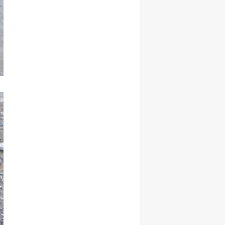
Malatya
Manisa
Kahramanmaraş
Mardin
Muğla
Muş
Nevşehir
Niğde
Ordu
Rize
Sakarya