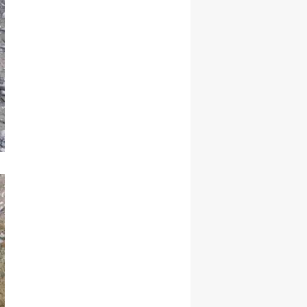
Samsun
Siirt
Sinop
Sivas
Tekirdağ
Tokat
Trabzon
Tunceli
Şanlıurfa
Uşak
Van