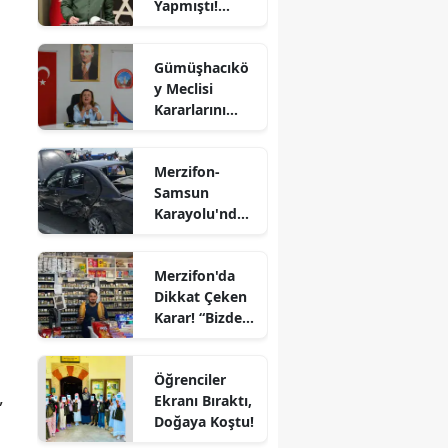
Yapmıştı!
Komutanı
Edirne
Tümgeneral
Oldu
Mete Kuş
Elazığ
Gümüşhacıkö
Emekliliğe
y Meclisi
Sevk Edildi
Erzincan
Kararlarını
Aldı
Erzurum
Merzifon-
Eskişehir
Samsun
Karayolu'nda
Gaziantep
Kaza! İki
Otomobil
Giresun
Merzifon'da
Çarpıştı
Dikkat Çeken
Gümüşhane
Karar! “Bizde
Ekmeğe Zam
Hakkari
Yok” Dedi
Öğrenciler
Hatay
,
Ekranı Bıraktı,
Doğaya Koştu!
Isparta