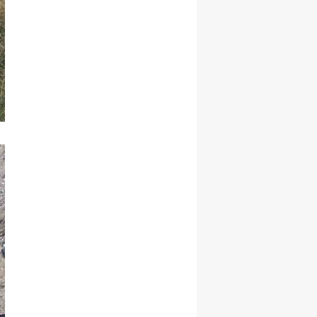
Yozgat
Zonguldak
Aksaray
Bayburt
Karaman
Kırıkkale
Batman
Şırnak
Bartın
Ardahan
Iğdır