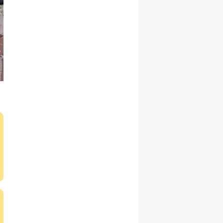
Yalova
Karabük
Kilis
Osmaniye
Düzce