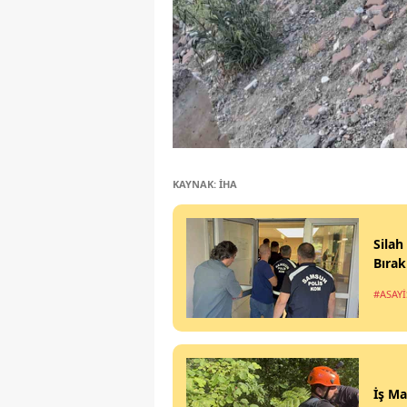
KAYNAK: İHA
Silah
Bırak
#ASAYİ
İş Ma