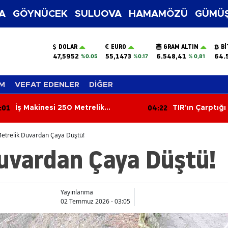
A
GÖYNÜCEK
SULUOVA
HAMAMÖZÜ
GÜMÜŞ
DOLAR
EURO
GRAM ALTIN
BI
47,5952
55,1473
6.548,41
64.
%0.05
%0.17
% 0,81
M
VEFAT EDENLER
DİĞER
4:22
03:43
TIR'ın Çarptığı Otomobilde 1 Kişi
Arazi Anlaşmaz
Hayatını Kaybetti
Yengesini Tüf
Öldürdü
etrelik Duvardan Çaya Düştü!
Duvardan Çaya Düştü!
Yayınlanma
02 Temmuz 2026 - 03:05