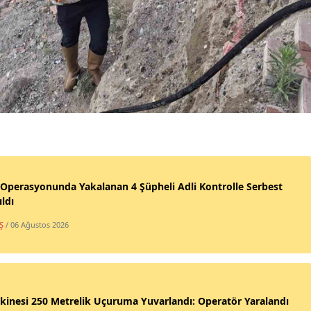
 Operasyonunda Yakalanan 4 Şüpheli Adli Kontrolle Serbest
ıldı
Ş
/ 06 Ağustos 2026
kinesi 250 Metrelik Uçuruma Yuvarlandı: Operatör Yaralandı