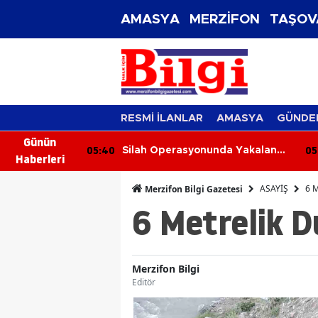
AMASYA
MERZİFON
TAŞOV
RESMİ İLANLAR
AMASYA
GÜNDE
Günün
05:01
0
nda Yakalanan
İş Makinesi 250 Metrelik
Haberleri
ntrolle Serbest
Uçuruma Yuvarlandı: Operatör
Yaralandı
ASAYİŞ
6 M
Merzifon Bilgi Gazetesi
6 Metrelik 
Merzifon Bilgi
Editör