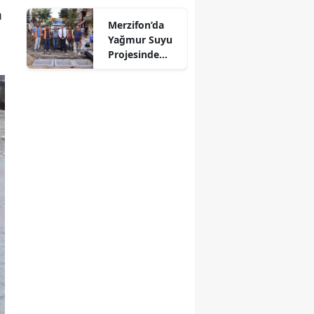
m
Mersin
Merzifon’da
Yağmur Suyu
İstanbul
Projesinde
Sona Doğru!
İzmir
Kars
Kastamonu
Kayseri
Kırklareli
Kırşehir
Kocaeli
Konya
Kütahya