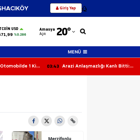
Giriş Yap
HACIKÖY
12
Adana
20
°
TCOIN USD
Amasya
Adıyaman
Açık
571,99
%0.286
Afyonkarahisar
MENÜ
Ağrı
03:04
lığı Kanlı Bitti:
Feci Kaza: Traktör Sürücüsü
Amasya
ekle Vurarak
Hayatını Kaybetti
Ankara
Antalya
Artvin
Aydın
Balıkesir
Merzifonlu