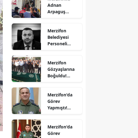
Adnan
Bilecik
Arpaguş
Çorum'da Feci
Bingöl
Kazada
Merzifon
Hayatını
Bitlis
Belediyesi
Kaybetti
Personeli
Bolu
Sercan
Nevcanoğlu
Burdur
Merzifon
Hayatını
Gözyaşlarına
Kaybetti
Bursa
Boğuldu!
Sercan
Çanakkale
Nevcanoğlu
Merzifon'da
Son
Çankırı
Görev
Yolculuğuna
Yapmıştı!
Çorum
Uğurlandı
Orgeneral
Denizli
Rafet Dalkıran
Merzifon'da
Hava
Diyarbakır
Görev
Kuvvetleri