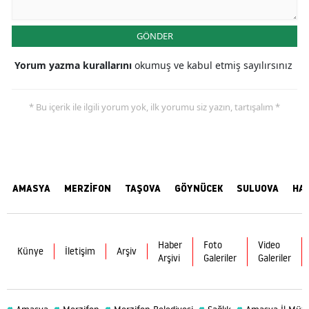
GÖNDER
Yorum yazma kurallarını
okumuş ve kabul etmiş sayılırsınız
* Bu içerik ile ilgili yorum yok, ilk yorumu siz yazın, tartışalım *
AMASYA
MERZİFON
TAŞOVA
GÖYNÜCEK
SULUOVA
HA
Haber
Foto
Video
Künye
İletişim
Arşiv
Arşivi
Galeriler
Galeriler