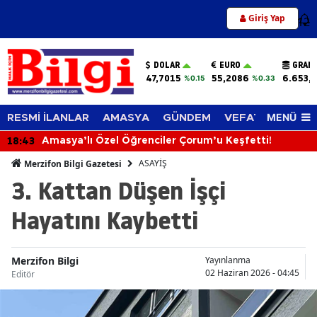
Giriş Yap
12
DOLAR
EURO
GRAM 
47,7015
55,2086
6.653,
%0.15
%0.33
MENÜ
RESMİ İLANLAR
AMASYA
GÜNDEM
VEFAT EDENLER
18:43
Amasya’lı Özel Öğrenciler Çorum’u Keşfetti!
ASAYİŞ
Merzifon Bilgi Gazetesi
3. Kattan Düşen İşçi
Hayatını Kaybetti
Merzifon Bilgi
Yayınlanma
02 Haziran 2026 - 04:45
Editör