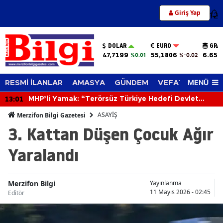
Giriş Yap
12
DOLAR
EURO
GRA
47,7199
55,1806
6.656
%0.01
%-0.02
MENÜ
RESMİ İLANLAR
AMASYA
GÜNDEM
VEFAT EDENLER
13:01
MHP’li Yamak: “Terörsüz Türkiye Hedefi Devlet
Aklıyla Yürütülmektedir”
ASAYİŞ
Merzifon Bilgi Gazetesi
3. Kattan Düşen Çocuk Ağır
Yaralandı
Merzifon Bilgi
Yayınlanma
11 Mayıs 2026 - 02:45
Editör