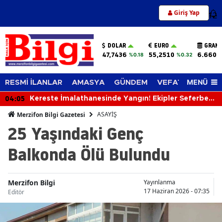
Giriş Yap
12
DOLAR
EURO
GRAM 
47,7436
55,2510
6.660,
%0.18
%0.32
MENÜ
RESMİ İLANLAR
AMASYA
GÜNDEM
VEFAT EDENLER
04:05
Kereste İmalathanesinde Yangın! Ekipler Seferber
Oldu
ASAYİŞ
Merzifon Bilgi Gazetesi
25 Yaşındaki Genç
Balkonda Ölü Bulundu
Merzifon Bilgi
Yayınlanma
17 Haziran 2026 - 07:35
Editör