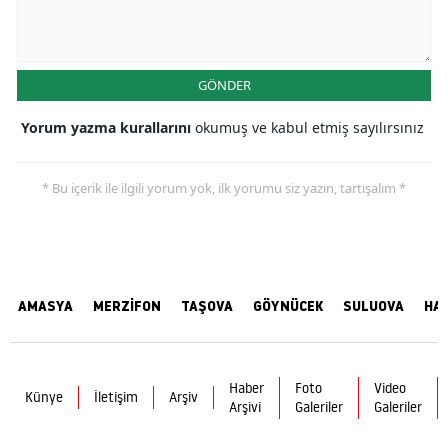
GÖNDER
Yorum yazma kurallarını
okumuş ve kabul etmiş sayılırsınız
* Bu içerik ile ilgili yorum yok, ilk yorumu siz yazın, tartışalım *
AMASYA
MERZİFON
TAŞOVA
GÖYNÜCEK
SULUOVA
HA
Haber
Foto
Video
Künye
İletişim
Arşiv
Arşivi
Galeriler
Galeriler