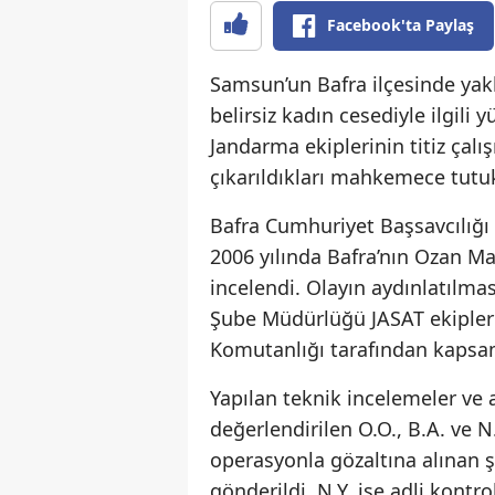
Facebook'ta Paylaş
Samsun’un Bafra ilçesinde yakl
belirsiz kadın cesediyle ilgil
Jandarma ekiplerinin titiz çalı
çıkarıldıkları mahkemece tutu
Bafra Cumhuriyet Başsavcılığ
2006 yılında Bafra’nın Ozan M
incelendi. Olayın aydınlatılm
Şube Müdürlüğü JASAT ekipleri
Komutanlığı tarafından kapsam
Yapılan teknik incelemeler ve 
değerlendirilen O.O., B.A. ve N
operasyonla gözaltına alınan ş
gönderildi. N.Y. ise adli kontrol