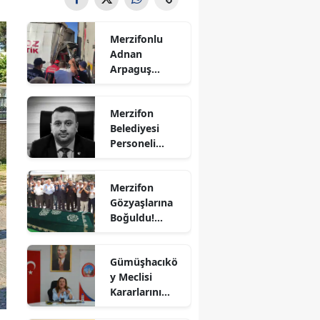
Bilecik
Merzifonlu
Bingöl
Adnan
Arpaguş
Bitlis
Çorum'da Feci
Kazada
Bolu
Merzifon
Hayatını
Belediyesi
Kaybetti
Burdur
Personeli
Sercan
Bursa
Nevcanoğlu
Merzifon
Hayatını
Çanakkale
Gözyaşlarına
Kaybetti
Boğuldu!
Çankırı
Sercan
Nevcanoğlu
Çorum
Gümüşhacıkö
Son
y Meclisi
Yolculuğuna
Denizli
Kararlarını
Uğurlandı
Aldı
Diyarbakır