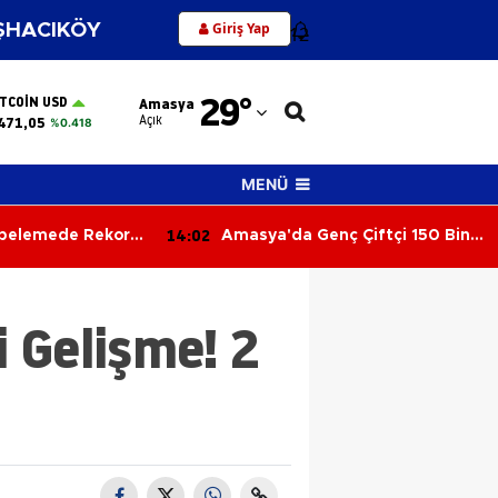
Giriş Yap
HACIKÖY
12
Adana
29
°
ITCOIN USD
Amasya
Adıyaman
Açık
471,05
%0.418
Afyonkarahisar
MENÜ
Ağrı
14:02
pelemede Rekor
Amasya'da Genç Çiftçi 150 Bin
Amasya
 888!
Liralık Patatesi Ücretsiz Dağıttı!
Ankara
i Gelişme! 2
Antalya
Artvin
Aydın
Balıkesir