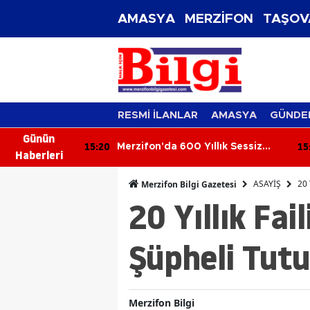
AMASYA
MERZİFON
TAŞOV
RESMİ İLANLAR
AMASYA
GÜNDE
Günün
15:20
15
timinden
Merzifon'da 600 Yıllık Sessiz
Haberleri
a Ziyaret
Tanık!
ASAYİŞ
20 
Merzifon Bilgi Gazetesi
20 Yıllık Fa
Şüpheli Tutu
Merzifon Bilgi