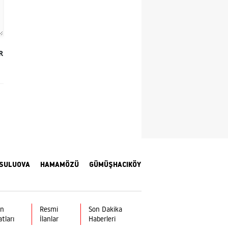
Samsun
Siirt
R
Sinop
Sivas
Tekirdağ
Tokat
Trabzon
Tunceli
SULUOVA
HAMAMÖZÜ
GÜMÜŞHACIKÖY
Şanlıurfa
Uşak
ın
Resmi
Son Dakika
atları
İlanlar
Haberleri
Van