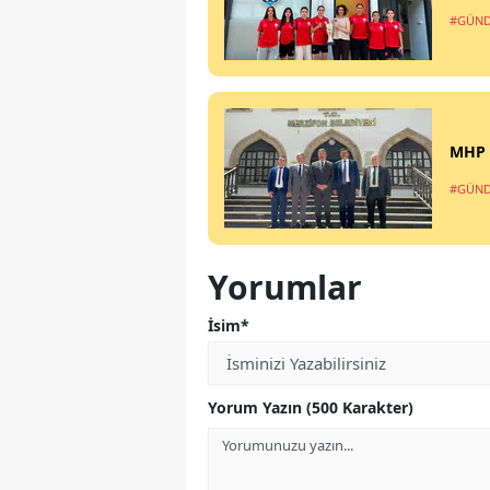
#GÜN
MHP M
#GÜN
Yorumlar
İsim*
Yorum Yazın (500 Karakter)