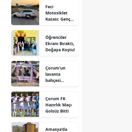
Feci
Edirne
Motosiklet
Kazası: Genç
Elazığ
Sürücü
Hayatını
Erzincan
Öğrenciler
Kaybetti
Ekranı Bıraktı,
Erzurum
Doğaya Koştu!
Eskişehir
Gaziantep
Çorum’un
lavanta
Giresun
bahçesi
vatandaşların
Gümüşhane
gözdesi oldu
Çorum FK
Hakkari
Hazırlık Maçı
Golsüz Bitti
Hatay
Isparta
Amasya’da