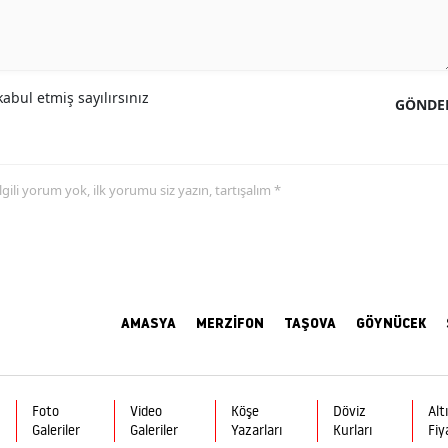
abul etmiş sayılırsınız
GÖNDE
 ilgili yorum yok, ilk yorumu siz yazın, tartışalım *
AMASYA
MERZİFON
TAŞOVA
GÖYNÜCEK
Foto
Video
Köşe
Döviz
Alt
Galeriler
Galeriler
Yazarları
Kurları
Fiy