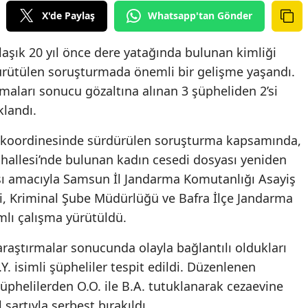
X'de Paylaş
Whatsapp'tan Gönder
aşık 20 yıl önce dere yatağında bulunan kimliği
i yürütülen soruşturmada önemli bir gelişme yaşandı.
şmaları sonucu gözaltına alınan 3 şüpheliden 2’si
klandı.
ı koordinesinde sürdürülen soruşturma kapsamında,
ahallesi’nde bulunan kadın cesedi dosyası yeniden
ası amacıyla Samsun İl Jandarma Komutanlığı Asayiş
, Kriminal Şube Müdürlüğü ve Bafra İlçe Jandarma
lı çalışma yürütüldü.
araştırmalar sonucunda olayla bağlantılı oldukları
.Y. isimli şüpheliler tespit edildi. Düzenlenen
üphelilerden O.O. ile B.A. tutuklanarak cezaevine
 şartıyla serbest bırakıldı.