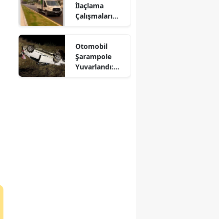
İlaçlama
Mersin
Çalışmaları
Aralıksız
İstanbul
Sürüyor
Otomobil
İzmir
Şarampole
Yuvarlandı:
Kars
Sürücü
Yaralandı
Kastamonu
Kayseri
Kırklareli
Kırşehir
Kocaeli
Konya
Kütahya