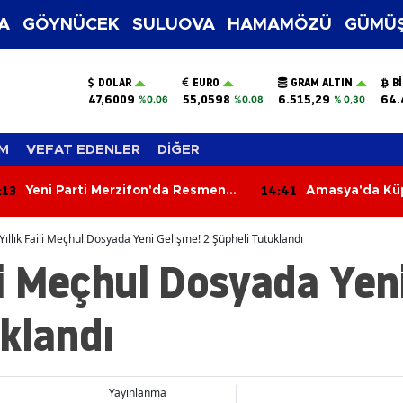
A
GÖYNÜCEK
SULUOVA
HAMAMÖZÜ
GÜMÜŞ
DOLAR
EURO
GRAM ALTIN
B
47,6009
55,0598
6.515,29
64.
%0.06
%0.08
% 0,30
M
VEFAT EDENLER
DİĞER
:13
14:41
Yeni Parti Merzifon'da Resmen
Amasya'da Kü
Kuruldu! Hasan Caba'dan İlk
Rakam: 29 Bin
Açıklama
Yıllık Faili Meçhul Dosyada Yeni Gelişme! 2 Şüpheli Tutuklandı
ili Meçhul Dosyada Yen
klandı
Yayınlanma