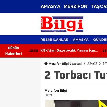
AMASYA
MERZİFON
TAŞOV
RESMİ İLANLAR
AMASYA
GÜNDE
Günün
15:50
15
m Müdürü
KGK'dan Gazetecilik Yasası İçin
Haberleri
eda! Yeni
Kritik Adım! Taslak Bakan Akın
 Oldu
Gürlek'e Sunuldu
ASAYİŞ
2 T
Merzifon Bilgi Gazetesi
2 Torbacı Tu
Merzifon Bilgi
Editör