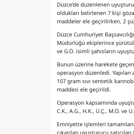
Düzce’de düzenlenen uyuşturucu
oldukları belirlenen 7 kişi göz
maddeler ele geçirilirken, 2 şü
Düzce Cumhuriyet Başsavcılığ
Müdürlüğü ekiplerince yürütül
ve G.Ö. isimli şahısların uyuştu
Bunun üzerine harekete geçen n
operasyon düzenledi. Yapılan
107 gram sıvı sentetik kann
maddesi ele geçirildi.
Operasyon kapsamında uyuşturuc
C.K., A.G., H.K., Ü.Ç., M.Ö. ve 
Emniyette işlemleri tamamlana
çıkarılan uyuşturucu satıcıları