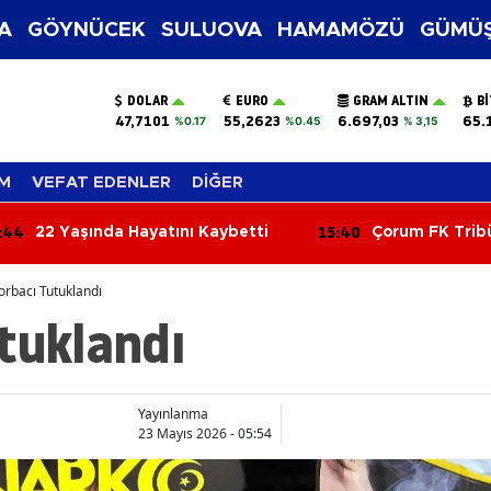
A
GÖYNÜCEK
SULUOVA
HAMAMÖZÜ
GÜMÜŞ
DOLAR
EURO
GRAM ALTIN
B
47,7101
55,2623
6.697,03
65.
%0.17
%0.45
% 3,15
M
VEFAT EDENLER
DİĞER
:44
15:40
22 Yaşında Hayatını Kaybetti
Çorum FK Trib
Devrimi!
orbacı Tutuklandı
tuklandı
Yayınlanma
23 Mayıs 2026 - 05:54