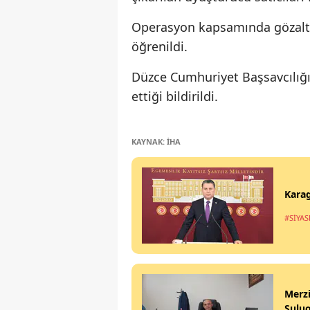
Operasyon kapsamında gözaltına
öğrenildi.
Düzce Cumhuriyet Başsavcılığ
ettiği bildirildi.
KAYNAK: İHA
Karag
#SİYAS
Merzi
Sulu