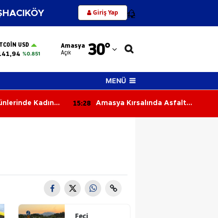
Giriş Yap
HACIKÖY
12
Adana
30
°
ITCOIN USD
Amasya
Adıyaman
Açık
141,94
%0.851
Afyonkarahisar
MENÜ
Ağrı
15:28
ünlerinde Kadın
Amasya Kırsalında Asfalt
Amasya
Hamlesi Sürüyor!
Ankara
Antalya
Artvin
Aydın
Balıkesir
Feci