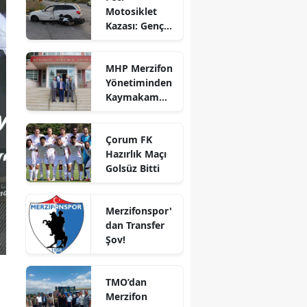
Motosiklet
Bilecik
Kazası: Genç
Sürücü
Bingöl
Hayatını
MHP Merzifon
Kaybetti
Bitlis
Yönetiminden
Kaymakam
Bolu
Ahmet
Karaaslan'a
Burdur
Çorum FK
Ziyaret
Hazırlık Maçı
Bursa
Golsüz Bitti
Çanakkale
Merzifonspor'
Çankırı
dan Transfer
Şov!
Çorum
Denizli
TMO’dan
Diyarbakır
Merzifon