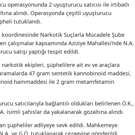
 operasyonunda 2 uyuşturucu satıcısı ile irtibatlı
altına alındı. Operasyonda çeşitli uyuşturucu
pheli tutuklandı.
ı koordinesinde Narkotik Suçlarla Mücadele Şube
en çalışmalar kapsamında Aziziye Mahallesi’nde N.A.
rucu satışı yaptığı tespit edildi.
arkotik ekipleri, şüphelilere ait ev ve araçlara
 aramalarda 47 gram sentetik kannobinoid maddesi,
obinoid hammaddesi ile 2 gram metamfetamin
u satıcılarıyla bağlantılı oldukları belirlenen Ö.K.,
U.A. isimli şahıslar da yakalanarak gözaltına alındı.
n şüpheliler adliyeye sevk edildi. Mahkemeye
 N.A. ve G.Ö. tutuklanarak cezaevine gönderildi.