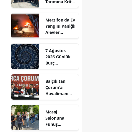
Tarımına Kritik
Edirne
Ziyaret!
Elazığ
Merzifon'da Ev
Yangını Paniği!
Erzincan
Alevler
Büyümeden
Erzurum
Kontrol Altına
7 Ağustos
Alındı
Eskişehir
2026 Günlük
Burç
Gaziantep
Yorumları:
Aşkta
Giresun
Balçık'tan
Sürprizler,
Çorum'a
Parada Yeni
Gümüşhane
Havalimanı
Fırsatlar
Müjdesi:
Kapıda!
Hakkari
"Çalışmalara
Masaj
Başladık"
Hatay
Salonuna
Fuhuş
Isparta
Operasyonu: 3