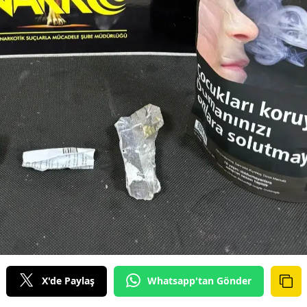
X'de Paylaş
Whatsapp'tan Gönder