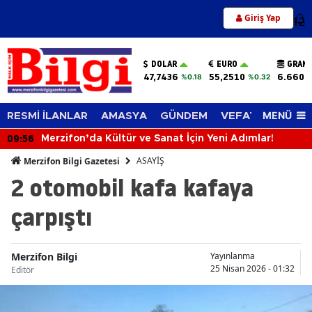
Giriş Yap
12
DOLAR
EURO
GRAM 
47,7436
55,2510
6.660,
%0.18
%0.32
MENÜ
RESMİ İLANLAR
AMASYA
GÜNDEM
VEFAT EDENLER
09:56
Merzifon’da Kültür ve Sanat İçin Yeni Adımlar!
ASAYİŞ
Merzifon Bilgi Gazetesi
2 otomobil kafa kafaya
çarpıştı
Merzifon Bilgi
Yayınlanma
25 Nisan 2026 - 01:32
Editör