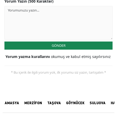
Yorum Yazın (500 Karakter)
GÖNDER
Yorum yazma kurallarını
okumuş ve kabul etmiş sayılırsınız
* Bu içerik ile ilgili yorum yok, ilk yorumu siz yazın, tartışalım *
AMASYA
MERZİFON
TAŞOVA
GÖYNÜCEK
SULUOVA
HA