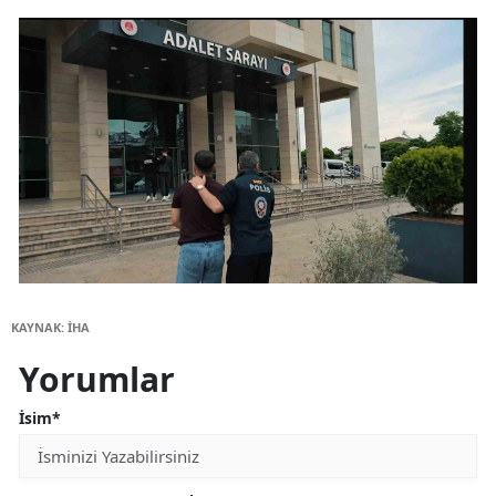
KAYNAK: İHA
Yorumlar
İsim*