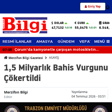
Giriş Yap
12
DOLAR
EURO
GRAM 
47,7132
55,0475
6.548,6
%0.16
%0.01
MENÜ
RESMİ İLANLAR
AMASYA
GÜNDEM
VEFAT EDENLER
07:35
Çorum’da kamyonetle çarpışan motosikletin
sürücüsü hayatını kaybetti
ASAYİŞ
Merzifon Bilgi Gazetesi
1,5 Milyarlık Bahis Vurgunu
Çökertildi
Merzifon Bilgi
Yayınlanma
04 Temmuz 2026 - 03:51
Editör