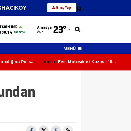
Giriş Yap
HACIKÖY
12
Adana
23
°
ITCOIN USD
Amasya
Adıyaman
Açık
900,14
%0.924
Afyonkarahisar
MENÜ
Ağrı
00:33
rıcılığına Polis
Feci Motosiklet Kazası: 18
Amasya
lyon Lira Para ve
Yaşındaki Genç Hayatını
ldi
Kaybetti
Ankara
çundan
Antalya
Artvin
Aydın
Balıkesir