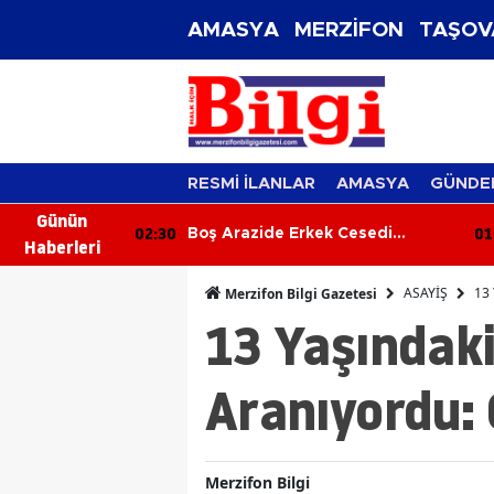
AMASYA
MERZİFON
TAŞOV
RESMİ İLANLAR
AMASYA
GÜNDE
Günün
02:30
01
 Kalp Krizine
Boş Arazide Erkek Cesedi
Haberleri
Bulundu
ASAYİŞ
13 
Merzifon Bilgi Gazetesi
13 Yaşındak
Aranıyordu: 
Merzifon Bilgi