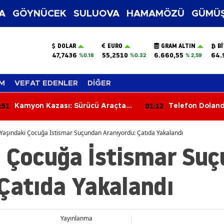
A
GÖYNÜCEK
SULUOVA
HAMAMÖZÜ
GÜMÜŞ
DOLAR
EURO
GRAM ALTIN
B
47,7436
55,2510
6.660,55
64.
%0.18
%0.32
% 2,59
M
VEFAT EDENLER
DİĞER
:51
01:12
Kamyon Kazası: Sürücü Araçta
Telefon Dolandı
Sıkıştı, İtfaiye Kurtardı
Darbesi: 1,5 Mi
Altın Ele Geçiri
Yaşındaki Çocuğa İstismar Suçundan Aranıyordu: Çatıda Yakalandı
i Çocuğa İstismar Su
Çatıda Yakalandı
Yayınlanma