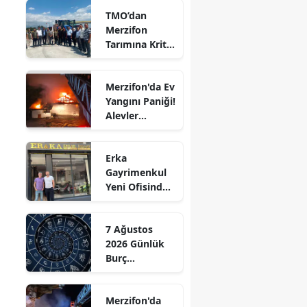
TMO’dan
Edirne
Merzifon
Tarımına Kritik
Elazığ
Ziyaret!
Erzincan
Merzifon'da Ev
Yangını Paniği!
Erzurum
Alevler
Eskişehir
Büyümeden
Kontrol Altına
Gaziantep
Erka
Alındı
Gayrimenkul
Giresun
Yeni Ofisinde
Hizmete
Gümüşhane
Başladı!
7 Ağustos
“Gayrimenkul
Hakkari
2026 Günlük
Almak İçin
Burç
Doğru Zaman”
Hatay
Yorumları:
Aşkta
Isparta
Merzifon'da
Sürprizler,