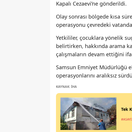
Kapalı Cezaevi’ne gönderildi.
Olay sonrası bölgede kısa sürel
operasyonu çevredeki vatandaşl
Yetkililer, çocuklara yönelik 
belirtirken, hakkında arama k
çalışmaların devam ettiğini ifa
Samsun Emniyet Müdürlüğü ekip
operasyonlarını aralıksız sürd
KAYNAK: İHA
Tek K
#ASAYİ