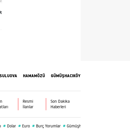
Samsun
R
Siirt
Sinop
Sivas
Tekirdağ
Tokat
SULUOVA
HAMAMÖZÜ
GÜMÜŞHACIKÖY
Trabzon
Tunceli
ın
Resmi
Son Dakika
Şanlıurfa
atları
İlanlar
Haberleri
Uşak
#
#
#
#
#
#
ı
Dolar
Euro
Burç Yorumlar
Gümüşhacıköy
Vefat
Burç
Van