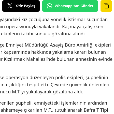
X'de Paylaş
Whatsapp'tan Gönder
 yaşındaki kız çocuğuna yönelik istismar suçundan
inin operasyonuyla yakalandı. Kaçmaya çalışırken
 ekiplerin takibi sonucu gözaltına alındı.
 İlçe Emniyet Müdürlüğü Asayiş Büro Amirliği ekipleri
lar kapsamında hakkında yakalama kararı bulunan
dür Kızılırmak Mahallesi’nde bulunan annesinin evinde
se operasyon düzenleyen polis ekipleri, şüphelinin
na çıktığını tespit etti. Çevrede güvenlik önlemleri
onucu M.T.’yi yakalayarak gözaltına aldı.
renilen şüpheli, emniyetteki işlemlerinin ardından
 Mahkemeye çıkarılan M.T., tutuklanarak Bafra T Tipi