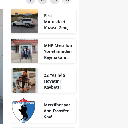
Bilecik
Feci
Bingöl
Motosiklet
Kazası: Genç
Bitlis
Sürücü
Hayatını
Bolu
MHP Merzifon
Kaybetti
Yönetiminden
Burdur
Kaymakam
Ahmet
Bursa
Karaaslan'a
22 Yaşında
Ziyaret
Çanakkale
Hayatını
Kaybetti
Çankırı
Çorum
Merzifonspor'
dan Transfer
Denizli
Şov!
Diyarbakır