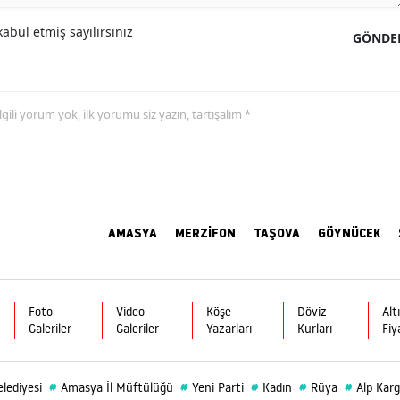
abul etmiş sayılırsınız
GÖNDE
 ilgili yorum yok, ilk yorumu siz yazın, tartışalım *
AMASYA
MERZİFON
TAŞOVA
GÖYNÜCEK
Foto
Video
Köşe
Döviz
Alt
Galeriler
Galeriler
Yazarları
Kurları
Fiy
#
#
#
#
#
lediyesi
Amasya İl Müftülüğü
Yeni Parti
Kadın
Rüya
Alp Karg