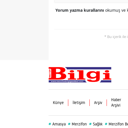
Yorum yazma kurallarını
okumuş ve k
* Bu içerik ile
Haber
Künye
İletişim
Arşiv
Arşivi
#
#
#
#
Amasya
Merzifon
Sağlık
Merzifon Be