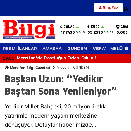
Giriş Yap
12
DOLAR
EURO
GRAM 
47,7436
55,2510
6.660,
%0.18
%0.32
MENÜ
RESMİ İLANLAR
AMASYA
GÜNDEM
VEFAT EDENLER
19:01
Merzifon’da Dostluğun Fidanı Dikildi!
Videolar
GÜNDEM
Merzifon Bilgi Gazetesi
Başkan Uzun: “Yedikır
Baştan Sona Yenileniyor”
Yedikır Millet Bahçesi, 20 milyon liralık
yatırımla modern yaşam merkezine
dönüşüyor. Detaylar haberimizde…