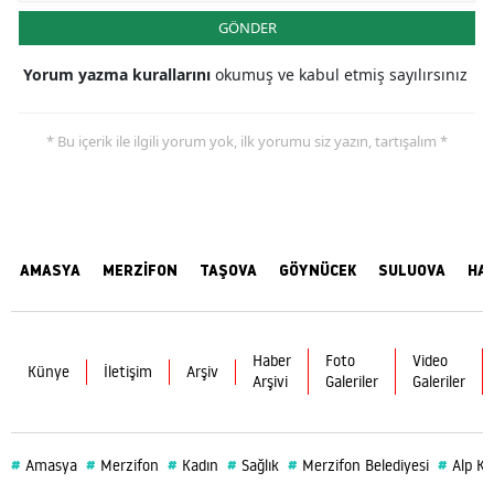
GÖNDER
Yorum yazma kurallarını
okumuş ve kabul etmiş sayılırsınız
* Bu içerik ile ilgili yorum yok, ilk yorumu siz yazın, tartışalım *
AMASYA
MERZİFON
TAŞOVA
GÖYNÜCEK
SULUOVA
HA
Haber
Foto
Video
Künye
İletişim
Arşiv
Arşivi
Galeriler
Galeriler
#
#
#
#
#
#
Amasya
Merzifon
Kadın
Sağlık
Merzifon Belediyesi
Alp Ka