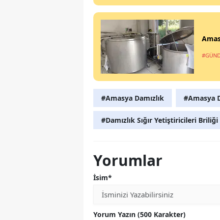
Amas
#GÜN
#Amasya Damızlık
#Amasya Dam
#Damızlık Sığır Yetiştiricileri Briliği
Yorumlar
İsim*
Yorum Yazın (500 Karakter)