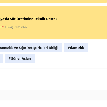
ya'da Süt Üretimine Teknik Destek
DEM
/ 04 Ağustos 2026
ızlık Ve Sığır Yetiştiricileri Birliği
#damızlık
#Güner Aslan