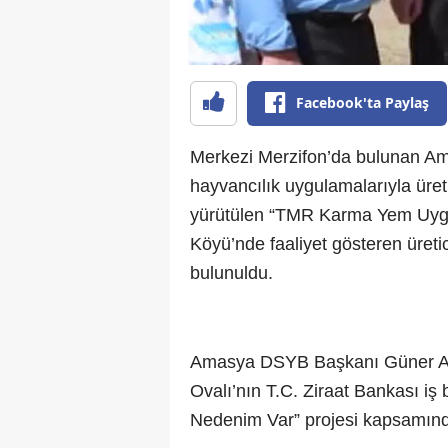
Facebook'ta Paylaş
Merkezi Merzifon’da bulunan Amas
hayvancılık uygulamalarıyla üret
yürütülen “TMR Karma Yem Uygu
Köyü’nde faaliyet gösteren üreti
bulunuldu.
Amasya DSYB Başkanı Güner Asla
Ovalı’nın T.C. Ziraat Bankası iş
Nedenim Var” projesi kapsamında