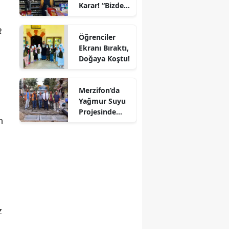
Karar! “Bizde
Mersin
Ekmeğe Zam
Yok” Dedi
R
İstanbul
Öğrenciler
Ekranı Bıraktı,
İzmir
Doğaya Koştu!
Kars
Merzifon’da
Kastamonu
Yağmur Suyu
Projesinde
Kayseri
n
Sona Doğru!
Kırklareli
Kırşehir
Kocaeli
Konya
z
Kütahya