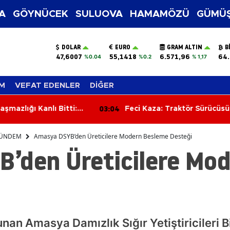
A
GÖYNÜCEK
SULUOVA
HAMAMÖZÜ
GÜMÜŞ
DOLAR
EURO
GRAM ALTIN
B
47,6007
55,1418
6.571,96
64.
%0.04
%0.2
% 1,17
M
VEFAT EDENLER
DİĞER
:04
02:25
Feci Kaza: Traktör Sürücüsü
El Freni Unutu
Hayatını Kaybetti
Dehşet Saçtı: 4
ÜNDEM
Amasya DSYB’den Üreticilere Modern Besleme Desteği
’den Üreticilere Mo
an Amasya Damızlık Sığır Yetiştiricileri Bir