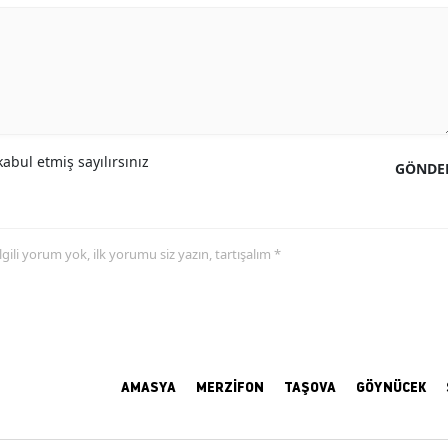
abul etmiş sayılırsınız
GÖNDE
 ilgili yorum yok, ilk yorumu siz yazın, tartışalım *
AMASYA
MERZİFON
TAŞOVA
GÖYNÜCEK