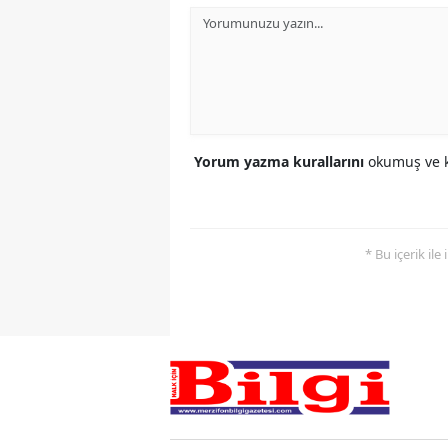
Yorum yazma kurallarını
okumuş ve k
* Bu içerik ile