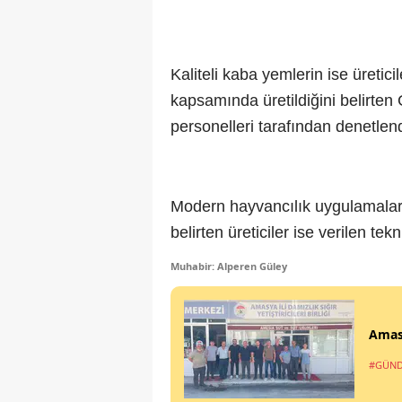
Kaliteli kaba yemlerin ise üretici
kapsamında üretildiğini belirten
personelleri tarafından denetlendi
Modern hayvancılık uygulamaları
belirten üreticiler ise verilen te
Muhabir: Alperen Güley
Amas
#GÜN