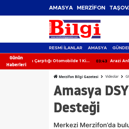
AMASYA
MERZİFON
TAŞOV
RESMİ İLANLAR
AMASYA
GÜNDE
Günün
03:43
03
mobilde 1 Kişi
Arazi Anlaşmazlığı Kanlı Bitti:
Haberleri
Yengesini Tüfekle Vurarak
Öldürdü
Videolar
G
Merzifon Bilgi Gazetesi
Amasya DSYB
Desteği
Merkezi Merzifon’da bulun