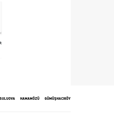
Yozgat
Zonguldak
Aksaray
Bayburt
R
Karaman
Kırıkkale
Batman
Şırnak
Bartın
SULUOVA
HAMAMÖZÜ
GÜMÜŞHACIKÖY
Ardahan
Iğdır