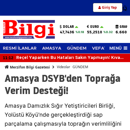
Giriş Yap
12
DOLAR
EURO
GRAM 
47,7436
55,2510
6.660,
%0.18
%0.32
MENÜ
RESMİ İLANLAR
AMASYA
GÜNDEM
VEFAT EDENLER
11:12
Reçel Yaparken Bu Hataları Sakın Yapmayın! Kıvamı
ve Lezzeti Tutturmanın Püf Noktaları
Videolar
GÜNDEM
Merzifon Bilgi Gazetesi
Amasya DSYB'den Toprağa
Verim Desteği!
Amasya Damızlık Sığır Yetiştiricileri Birliği,
Yolüstü Köyü'nde gerçekleştirdiği sap
parçalama çalışmasıyla toprağın verimliliğini