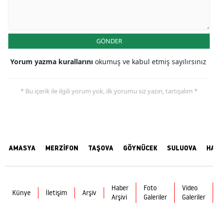
GÖNDER
Yorum yazma kurallarını
okumuş ve kabul etmiş sayılırsınız
* Bu içerik ile ilgili yorum yok, ilk yorumu siz yazın, tartışalım *
AMASYA
MERZİFON
TAŞOVA
GÖYNÜCEK
SULUOVA
HA
Haber
Foto
Video
Künye
İletişim
Arşiv
Arşivi
Galeriler
Galeriler