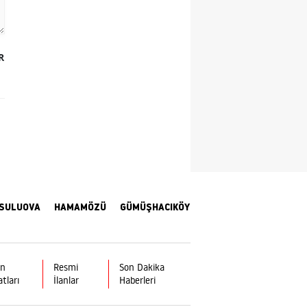
Samsun
Siirt
R
Sinop
Sivas
Tekirdağ
Tokat
Trabzon
SULUOVA
HAMAMÖZÜ
GÜMÜŞHACIKÖY
Tunceli
Şanlıurfa
ın
Resmi
Son Dakika
Uşak
atları
İlanlar
Haberleri
Van