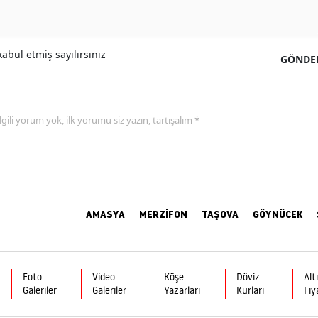
abul etmiş sayılırsınız
GÖNDE
 ilgili yorum yok, ilk yorumu siz yazın, tartışalım *
AMASYA
MERZİFON
TAŞOVA
GÖYNÜCEK
Foto
Video
Köşe
Döviz
Alt
Galeriler
Galeriler
Yazarları
Kurları
Fiy