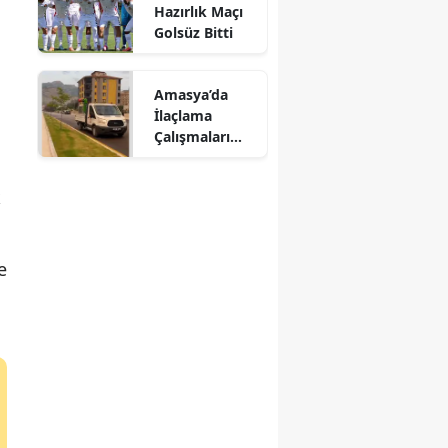
Hazırlık Maçı
Mersin
Golsüz Bitti
İstanbul
Amasya’da
İzmir
İlaçlama
Çalışmaları
Kars
Aralıksız
Sürüyor
Kastamonu
k
Kayseri
e
Kırklareli
Kırşehir
Kocaeli
Konya
Kütahya