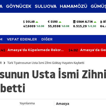
A
GÖYNÜCEK
SULUOVA
HAMAMÖZÜ
GÜMÜŞ
DOLAR
EURO
GRAM ALTIN
B
47,6009
55,0598
6.515,29
64.
%0.06
%0.08
% 0,30
M
VEFAT EDENLER
DİĞER
:41
14:02
Amasya'da Küpelemede Rekor
Amasya'da Genç
Rakam: 29 Bin 888!
Liralık Patates
ER
Türk Tiyatrosunun Usta İsmi Zihni Göktay Hayatını Kaybetti
sunun Usta İsmi Zihn
betti
Amasya
Yayınlanma