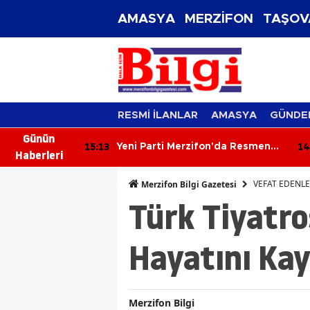
AMASYA
MERZİFON
TAŞOV
RESMİ İLANLAR
AMASYA
GÜNDE
Günün
15:13
14
lık Sessiz
Yeni Parti Merzifon'da Resmen
Haberleri
Kuruldu! Hasan Caba'dan İlk
Açıklama
VEFAT EDENL
Merzifon Bilgi Gazetesi
Türk Tiyatro
Hayatını Kay
Merzifon Bilgi