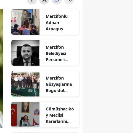
Bilecik
Merzifonlu
Bingöl
Adnan
Arpaguş
Bitlis
Çorum'da Feci
Kazada
Bolu
Merzifon
Hayatını
Belediyesi
Kaybetti
Burdur
Personeli
Sercan
Bursa
Nevcanoğlu
Merzifon
Hayatını
Çanakkale
Gözyaşlarına
Kaybetti
Boğuldu!
Çankırı
Sercan
Nevcanoğlu
Çorum
Gümüşhacıkö
Son
y Meclisi
Yolculuğuna
Denizli
Kararlarını
Uğurlandı
Aldı
Diyarbakır