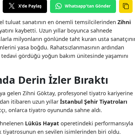
X'de Paylaş
Whatsapp'tan Gönder
el tuluat sanatının en önemli temsilcilerinden
Zihni
atını kaybetti. Uzun yıllar boyunca sahnede
slarla milyonların gönlünde taht kuran usta sanatçını
enlerini yasa boğdu. Rahatsızlanmasının ardından
n tedavi gördüğü yoğun bakım ünitesinde yaşamını
da Derin İzler Bıraktı
ya gelen Zihni Göktay, profesyonel tiyatro kariyerine
ndan itibaren uzun yıllar
İstanbul Şehir Tiyatroları
ı, onlarca tiyatro oyununda sahne aldı.
sahnelenen
Lüküs Hayat
operetindeki performansıyla
k tiyatrosunun en sevilen isimlerinden biri oldu.