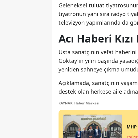
Geleneksel tuluat tiyatrosunun
tiyatronun yanı sıra radyo tiya
televizyon yapımlarında da gör
Acı Haberi Kız
Usta sanatçının vefat haberini
Göktay'ın yılın başında yaşadığ
yeniden sahneye çıkma umudun
Açıklamada, sanatçının yaşamı 
destek olan herkese aile adına 
KAYNAK: Haber Merkezi
MHP M
#GÜN