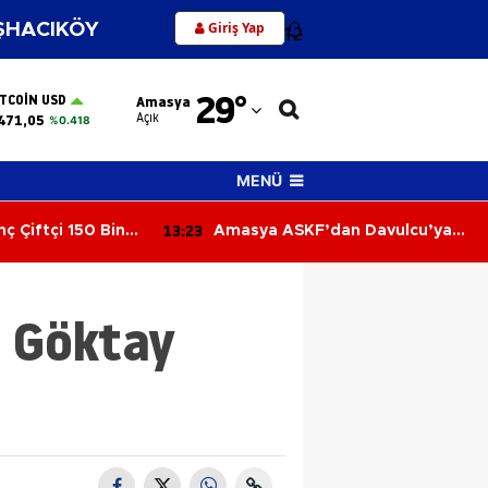
Giriş Yap
HACIKÖY
12
Adana
29
°
ITCOIN USD
Amasya
Adıyaman
Açık
471,05
%0.418
Afyonkarahisar
MENÜ
Ağrı
13:23
 Çiftçi 150 Bin
Amasya ASKF’dan Davulcu’ya
Amasya
i Ücretsiz Dağıttı!
Vefa Ziyareti
Ankara
i Göktay
Antalya
Artvin
Aydın
Balıkesir