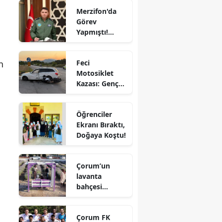
Merzifon'da
Edirne
Görev
Yapmıştı!
Elazığ
Tümgeneral
Mete Kuş
Erzincan
Feci
n
Emekliliğe
Motosiklet
Erzurum
Sevk Edildi
Kazası: Genç
Eskişehir
Sürücü
Hayatını
Gaziantep
Öğrenciler
Kaybetti
Ekranı Bıraktı,
Giresun
Doğaya Koştu!
Gümüşhane
Çorum’un
Hakkari
lavanta
bahçesi
Hatay
vatandaşların
gözdesi oldu
Isparta
Çorum FK