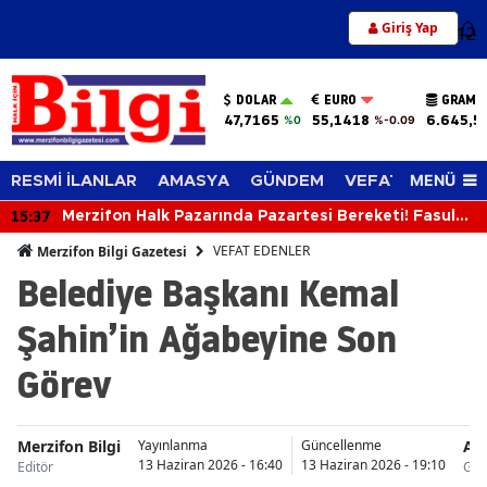
Giriş Yap
12
DOLAR
EURO
GRAM A
47,7165
55,1418
6.645,5
%0
%-0.09
MENÜ
RESMİ İLANLAR
AMASYA
GÜNDEM
VEFAT EDENLER
15:37
Merzifon Halk Pazarında Pazartesi Bereketi! Fasulye
ve Armutta Fiyat Düştü
VEFAT EDENLER
Merzifon Bilgi Gazetesi
Belediye Başkanı Kemal
Şahin’in Ağabeyine Son
Görev
Merzifon Bilgi
Am
Yayınlanma
Güncellenme
13 Haziran 2026 - 16:40
13 Haziran 2026 - 19:10
Editör
Göy