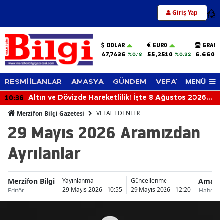
Giriş Yap
12
DOLAR
EURO
GRAM 
47,7436
55,2510
6.660,
%0.18
%0.32
MENÜ
RESMİ İLANLAR
AMASYA
GÜNDEM
VEFAT EDENLER
10:36
Altın ve Dövizde Hareketlilik! İşte 8 Ağustos 2026
Güncel Fiyatları
VEFAT EDENLER
Merzifon Bilgi Gazetesi
29 Mayıs 2026 Aramızdan
Ayrılanlar
Merzifon Bilgi
Amas
Yayınlanma
Güncellenme
29 Mayıs 2026 - 10:55
29 Mayıs 2026 - 12:20
Editör
Haberle