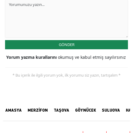
GÖNDER
Yorum yazma kurallarını
okumuş ve kabul etmiş sayılırsınız
* Bu içerik ile ilgili yorum yok, ilk yorumu siz yazın, tartışalım *
AMASYA
MERZİFON
TAŞOVA
GÖYNÜCEK
SULUOVA
HA