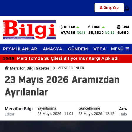
Giriş Yap
12
DOLAR
EURO
GRAM 
47,7436
55,2510
6.660,
%0.18
%0.32
MENÜ
RESMİ İLANLAR
AMASYA
GÜNDEM
VEFAT EDENLER
19:39
Merzifon’da Su Çilesi Bitiyor mu? Kargı Açıkladı
VEFAT EDENLER
Merzifon Bilgi Gazetesi
23 Mayıs 2026 Aramızdan
Ayrılanlar
Merzifon Bilgi
Amas
Yayınlanma
Güncellenme
23 Mayıs 2026 - 11:01
23 Mayıs 2026 - 12:12
Editör
Haberle