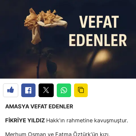
AMASYA VEFAT EDENLER
FİKRİYE YILDIZ
Hakk'ın rahmetine kavuşmuştur.
Merhum Osman ve Fatma Öztürk'ün kızı,