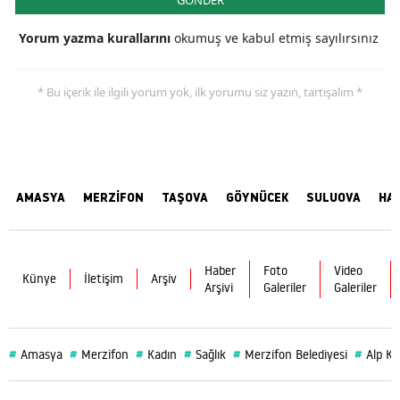
GÖNDER
Yorum yazma kurallarını
okumuş ve kabul etmiş sayılırsınız
* Bu içerik ile ilgili yorum yok, ilk yorumu siz yazın, tartışalım *
AMASYA
MERZİFON
TAŞOVA
GÖYNÜCEK
SULUOVA
HA
Haber
Foto
Video
Künye
İletişim
Arşiv
Arşivi
Galeriler
Galeriler
#
#
#
#
#
#
Amasya
Merzifon
Kadın
Sağlık
Merzifon Belediyesi
Alp Ka