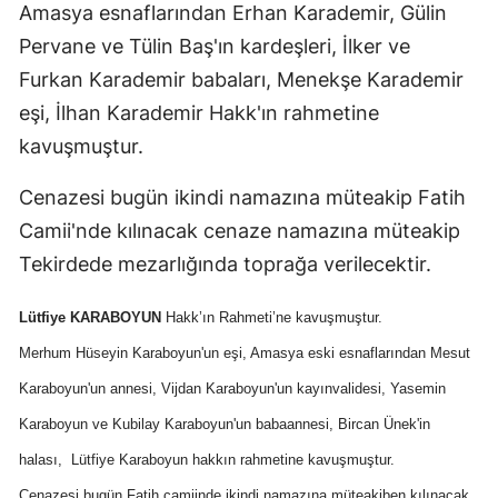
Amasya esnaflarından Erhan Karademir, Gülin
Pervane ve Tülin Baş'ın kardeşleri, İlker ve
Furkan Karademir babaları, Menekşe Karademir
eşi, İlhan Karademir Hakk'ın rahmetine
kavuşmuştur.
Cenazesi bugün ikindi namazına müteakip Fatih
Camii'nde kılınacak cenaze namazına müteakip
Tekirdede mezarlığında toprağa verilecektir.
Lütfiye KARABOYUN
Hakk’ın Rahmeti’ne kavuşmuştur.
Merhum Hüseyin Karaboyun'un eşi, Amasya eski esnaflarından Mesut
Karaboyun'un annesi, Vijdan Karaboyun'un kayınvalidesi, Yasemin
Karaboyun ve Kubilay Karaboyun'un babaannesi, Bircan Ünek'in
halası,
Lütfiye Karaboyun hakkın rahmetine kavuşmuştur.
Cenazesi bugün Fatih camiinde ikindi namazına müteakiben kılınacak