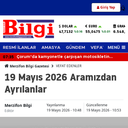
Giriş Yap
12
DOLAR
EURO
GRAM 
47,7132
55,0475
6.548,6
%0.16
%0.01
MENÜ
RESMİ İLANLAR
AMASYA
GÜNDEM
VEFAT EDENLER
07:35
Çorum’da kamyonetle çarpışan motosikletin
sürücüsü hayatını kaybetti
VEFAT EDENLER
Merzifon Bilgi Gazetesi
19 Mayıs 2026 Aramızdan
Ayrılanlar
Merzifon Bilgi
Yayınlanma
Güncellenme
19 Mayıs 2026 - 10:48
19 Mayıs 2026 - 10:53
Editör