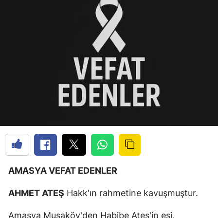
AMASYA VEFAT EDENLER
AHMET ATEŞ
Hakk'ın rahmetine kavuşmuştur.
Amasya Musaköy'den Habibe Ateş'in eşi,