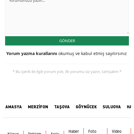
GÖNDER
Yorum yazma kurallarını
okumuş ve kabul etmiş sayılırsınız
* Bu içerik ile ilgili yorum yok, ilk yorumu siz yazın, tartışalım *
AMASYA
MERZİFON
TAŞOVA
GÖYNÜCEK
SULUOVA
HA
Haber
Foto
Video