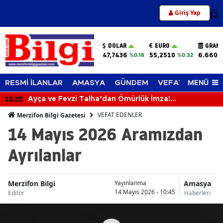
Giriş Yap
12
DOLAR
EURO
GRAM 
47,7436
55,2510
6.660,
%0.18
%0.32
MENÜ
RESMİ İLANLAR
AMASYA
GÜNDEM
VEFAT EDENLER
15:25
Ayça ve Fevzi Talha’dan Ömürlük İmza!
Mutluluklarına Sevenleri Ortak Oldu
VEFAT EDENLER
Merzifon Bilgi Gazetesi
14 Mayıs 2026 Aramızdan
Ayrılanlar
Merzifon Bilgi
Amasya
Yayınlanma
14 Mayıs 2026 - 10:45
Editör
Haberleri