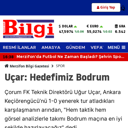
Giriş Yap
12
DOLAR
EURO
GRAM
47,5974
55,0274
6.542,
%0.06
%0.02
MENÜ
RESMİ İLANLAR
AMASYA
GÜNDEM
VEFAT EDENLER
16:38
Merzifon'da Futbol Ne Zaman Başladı? Şehrin Spor
Tarihi Şaşırtıyor
SPOR
Merzifon Bilgi Gazetesi
Uçar: Hedefimiz Bodrum
Çorum FK Teknik Direktörü Uğur Uçar, Ankara
Keçiörengücü’nü 1-0 yenerek tur atladıkları
karşılaşmanın arından, "Hem taktik hem
görsel analizlerle takımı Bodrum maçına en iyi
şekilde hazırlayacağız" dedi.