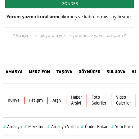
GÖNDER
Yorum yazma kurallarını
okumuş ve kabul etmiş sayılırsınız
* Bu içerik ile ilgili yorum yok, ilk yorumu siz yazın, tartışalım *
AMASYA
MERZİFON
TAŞOVA
GÖYNÜCEK
SULUOVA
HA
Haber
Foto
Video
Künye
İletişim
Arşiv
Arşivi
Galeriler
Galeriler
#
#
#
#
#
#
Amasya
Merzifon
Amasya Valiliği
Önder Bakan
Yeni Parti