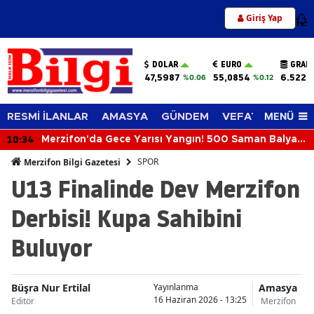
Giriş Yap
12
DOLAR
EURO
GRAM
47,5987
55,0854
6.522,
%0.06
%0.12
MENÜ
RESMİ İLANLAR
AMASYA
GÜNDEM
VEFAT EDENLER
10:34
Merzifon'da Gece Yarısı Yangın! 500 Saman Balyası
Kül Oldu
SPOR
Merzifon Bilgi Gazetesi
U13 Finalinde Dev Merzifon
Derbisi! Kupa Sahibini
Buluyor
Büşra Nur Ertilal
Amasya
Yayınlanma
16 Haziran 2026 - 13:25
Editör
Merzifon