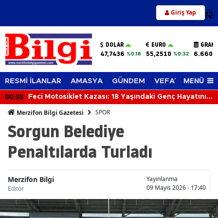
Giriş Yap
12
DOLAR
EURO
GRAM 
47,7436
55,2510
6.660,
%0.18
%0.32
MENÜ
RESMİ İLANLAR
AMASYA
GÜNDEM
VEFAT EDENLER
00:33
Feci Motosiklet Kazası: 18 Yaşındaki Genç Hayatını
Kaybetti
SPOR
Merzifon Bilgi Gazetesi
Sorgun Belediye
Penaltılarda Turladı
Merzifon Bilgi
Yayınlanma
09 Mayıs 2026 - 17:40
Editör