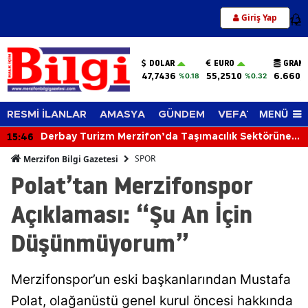
Giriş Yap
12
DOLAR
EURO
GRAM 
47,7436
55,2510
6.660,
%0.18
%0.32
MENÜ
RESMİ İLANLAR
AMASYA
GÜNDEM
VEFAT EDENLER
15:46
Derbay Turizm Merzifon’da Taşımacılık Sektörüne
İddialı Giriyor!
SPOR
Merzifon Bilgi Gazetesi
Polat’tan Merzifonspor
Açıklaması: “Şu An İçin
Düşünmüyorum”
Merzifonspor’un eski başkanlarından Mustafa
Polat, olağanüstü genel kurul öncesi hakkında