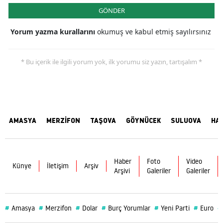
GÖNDER
Yorum yazma kurallarını
okumuş ve kabul etmiş sayılırsınız
* Bu içerik ile ilgili yorum yok, ilk yorumu siz yazın, tartışalım *
AMASYA
MERZİFON
TAŞOVA
GÖYNÜCEK
SULUOVA
HA
Haber
Foto
Video
Künye
İletişim
Arşiv
Arşivi
Galeriler
Galeriler
#
#
#
#
#
#
#
Amasya
Merzifon
Dolar
Burç Yorumlar
Yeni Parti
Euro