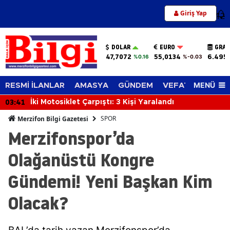
Giriş Yap
12
DOLAR
EURO
GRAM
47,7072
55,0134
6.495
%0.16
%-0.03
MENÜ
RESMİ İLANLAR
AMASYA
GÜNDEM
VEFAT EDENLER
03:02
: 3 Kişi Yaralandı
Apartmanın Enerji Oda
Sıçradı
SPOR
Merzifon Bilgi Gazetesi
Merzifonspor’da
Olağanüstü Kongre
Gündemi! Yeni Başkan Kim
Olacak?