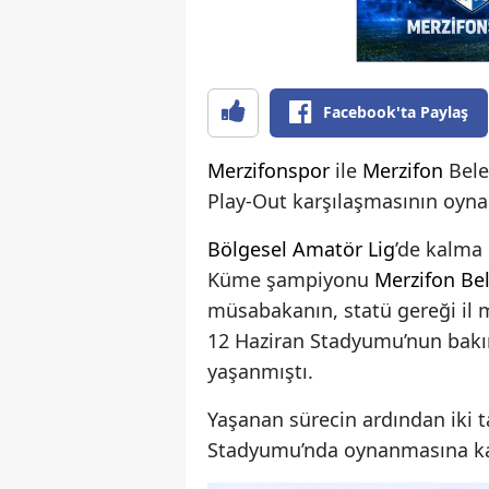
Facebook'ta Paylaş
Merzifonspor
ile
Merzifon
Bele
Play-Out karşılaşmasının oynan
Bölgesel Amatör Lig
’de kalma
Küme şampiyonu
Merzifon Be
müsabakanın, statü gereği il
12 Haziran Stadyumu’nun bakı
yaşanmıştı.
Yaşanan sürecin ardından iki 
Stadyumu’nda oynanmasına kar