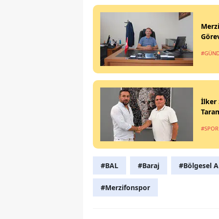
Merzi
Görev
#GÜN
İlker
Tara
#SPOR
#BAL
#Baraj
#Bölgesel A
#Merzifonspor