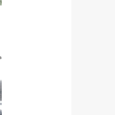
Malatya
Manisa
Kahramanmaraş
Mardin
Muğla
a
Muş
Nevşehir
Niğde
Ordu
Rize
Sakarya