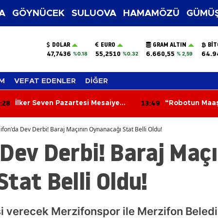
A
GÖYNÜCEK
SULUOVA
HAMAMÖZÜ
GÜMÜŞ
DOLAR
EURO
GRAM ALTIN
BIT
47,7436
55,2510
6.660,55
64.9
%0.18
%0.32
% 2,59
M
VEFAT EDENLER
DİĞER
:28
13:49
İlker Seven Pazartesi Mesaiye
“Robotun Maaş
Başlıyor! Merzifonspor’da
Amasya’daki 
Futbolcu Taraması Başlayacak
ifon'da Dev Derbi! Baraj Maçının Oynanacağı Stat Belli Oldu!
Dev Derbi! Baraj Maçı
tat Belli Oldu!
verecek Merzifonspor ile Merzifon Belediy