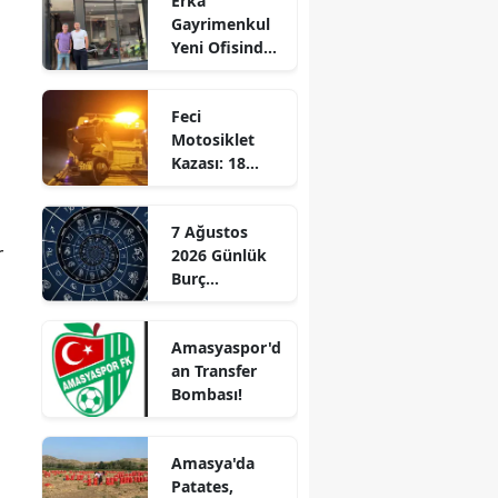
Erka
Gayrimenkul
Edirne
Yeni Ofisinde
Hizmete
Elazığ
Başladı!
Feci
“Gayrimenkul
Erzincan
Motosiklet
Almak İçin
Kazası: 18
Doğru Zaman”
Erzurum
Yaşındaki
Genç Hayatını
Eskişehir
7 Ağustos
Kaybetti
r
2026 Günlük
Gaziantep
Burç
Giresun
Yorumları:
Aşkta
Gümüşhane
Amasyaspor'd
Sürprizler,
an Transfer
Parada Yeni
Hakkari
Bombası!
Fırsatlar
Kapıda!
Hatay
Amasya'da
Isparta
Patates,