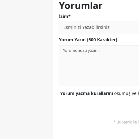
Yorumlar
İsim*
Yorum Yazın (500 Karakter)
Yorum yazma kurallarını
okumuş ve k
* Bu içerik ile