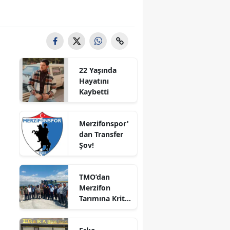
Bilecik
Bingöl
Bitlis
22 Yaşında
Bolu
Hayatını
Kaybetti
Burdur
Bursa
Merzifonspor'
dan Transfer
Çanakkale
Şov!
Çankırı
TMO’dan
Çorum
Merzifon
Tarımına Kritik
Denizli
Ziyaret!
Diyarbakır