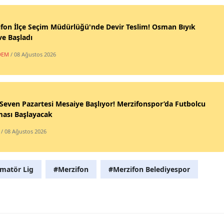
fon İlçe Seçim Müdürlüğü'nde Devir Teslim! Osman Bıyık
e Başladı
DEM
/ 08 Ağustos 2026
 Seven Pazartesi Mesaiye Başlıyor! Merzifonspor’da Futbolcu
ması Başlayacak
/ 08 Ağustos 2026
matör Lig
#Merzifon
#Merzifon Belediyespor