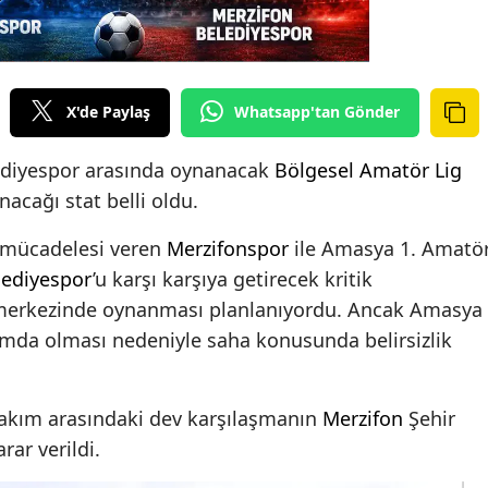
X'de Paylaş
Whatsapp'tan Gönder
diyespor arasında oynanacak
Bölgesel Amatör Lig
acağı stat belli oldu.
 mücadelesi veren
Merzifonspor
ile Amasya 1. Amatö
lediyespor
’u karşı karşıya getirecek kritik
 merkezinde oynanması planlanıyordu. Ancak Amasya
mda olması nedeniyle saha konusunda belirsizlik
takım arasındaki dev karşılaşmanın
Merzifon
Şehir
ar verildi.