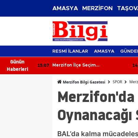
AMASYA
MERZİFON
TAŞOV
RESMİ İLANLAR
AMASYA
GÜNDE
Günün
15:07
14
: Babası
Merzifon İlçe Seçim
Haberleri
ında Hayatını
Müdürlüğü'nde Devir Teslim!
Osman Bıyık Göreve Başladı
SPOR
Merz
Merzifon Bilgi Gazetesi
Merzifon'da 
Oynanacağı S
BAL’da kalma mücadelesi 