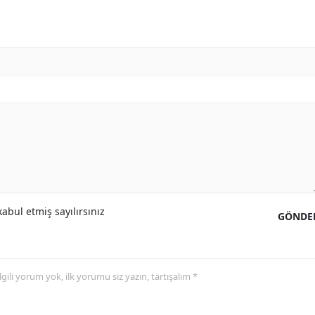
abul etmiş sayılırsınız
GÖNDE
 ilgili yorum yok, ilk yorumu siz yazın, tartışalım *