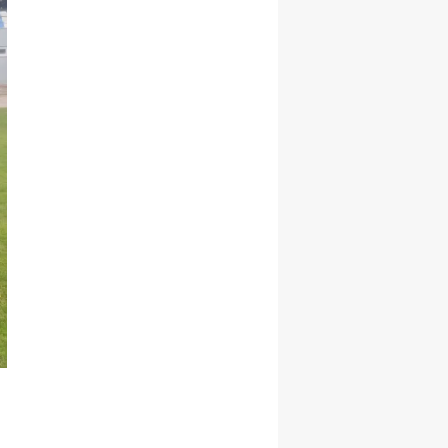
Samsun
Siirt
Sinop
Sivas
Tekirdağ
Tokat
Trabzon
Tunceli
Şanlıurfa
Uşak
Van