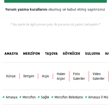
Yorum yazma kurallarını
okumuş ve kabul etmiş sayılırsınız
* Bu içerik ile ilgili yorum yok, ilk yorumu siz yazın, tartışalım *
AMASYA
MERZİFON
TAŞOVA
GÖYNÜCEK
SULUOVA
HA
Haber
Foto
Video
Künye
İletişim
Arşiv
Arşivi
Galeriler
Galeriler
#
#
#
#
#
Amasya
Merzifon
Sağlık
Merzifon Belediyesi
Amasya İl Müf