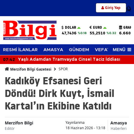
Giriş Yap
12
DOLAR
EURO
GRAM 
47,7436
55,2510
6.660,
%0.18
%0.32
MENÜ
RESMİ İLANLAR
AMASYA
GÜNDEM
VEFAT EDENLER
07:42
Yaşlı Adamdan Tramvayda Cinsel Taciz İddiası
SPOR
Merzifon Bilgi Gazetesi
Kadıköy Efsanesi Geri
Döndü! Dirk Kuyt, İsmail
Kartal’ın Ekibine Katıldı
Merzifon Bilgi
Amasya
Yayınlanma
18 Haziran 2026 - 13:18
Editör
Haberleri