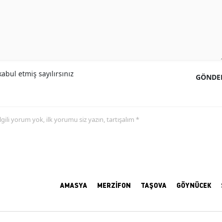
abul etmiş sayılırsınız
GÖNDE
 ilgili yorum yok, ilk yorumu siz yazın, tartışalım *
AMASYA
MERZİFON
TAŞOVA
GÖYNÜCEK