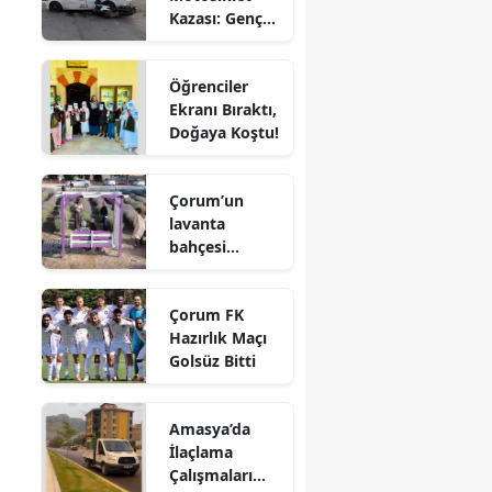
Kazası: Genç
Edirne
Sürücü
Hayatını
Elazığ
Öğrenciler
Kaybetti
Ekranı Bıraktı,
Erzincan
Doğaya Koştu!
Erzurum
Çorum’un
Eskişehir
lavanta
bahçesi
Gaziantep
vatandaşların
gözdesi oldu
Giresun
Çorum FK
Hazırlık Maçı
Gümüşhane
Golsüz Bitti
Hakkari
Amasya’da
Hatay
İlaçlama
Çalışmaları
Isparta