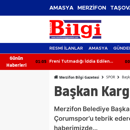
AMASYA
MERZİFON
TAŞOV
RESMİ İLANLAR
AMASYA
GÜNDE
Günün
01:05
00
ştı: Otomobil
Freni Tutmadığı İddia Edilen
Haberleri
lı
Araç Anne ve İki Çocuğa Çarptı
SPOR
Başk
Merzifon Bilgi Gazetesi
Başkan Karg
Merzifon Belediye Başka
Çorumspor’u tebrik edere
haberimizde…