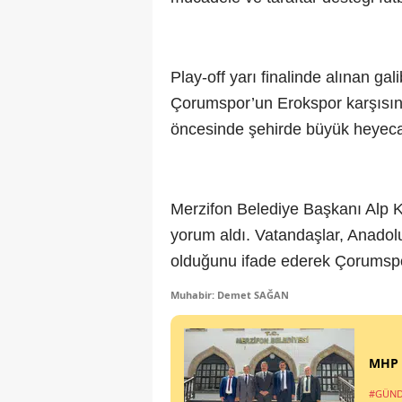
Play-off yarı finalinde alınan gal
Çorumspor’un Erokspor karşısınd
öncesinde şehirde büyük heyeca
Merzifon Belediye Başkanı Alp K
yorum aldı. Vatandaşlar, Anadolu
olduğunu ifade ederek Çorumspor
Muhabir: Demet SAĞAN
MHP M
#GÜN