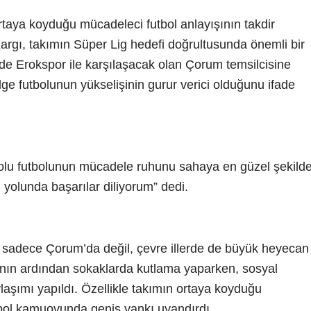
aya koyduğu mücadeleci futbol anlayışının takdir
argı, takımın Süper Lig hedefi doğrultusunda önemli bir
alde Erokspor ile karşılaşacak olan Çorum temsilcisine
bölge futbolunun yükselişinin gurur verici olduğunu ifade
lu futbolunun mücadele ruhunu sahaya en güzel şekild
yolunda başarılar diliyorum” dedi.
 sadece Çorum’da değil, çevre illerde de büyük heyecan
manın ardından sokaklarda kutlama yaparken, sosyal
aşımı yapıldı. Özellikle takımın ortaya koyduğu
tbol kamuoyunda geniş yankı uyandırdı.