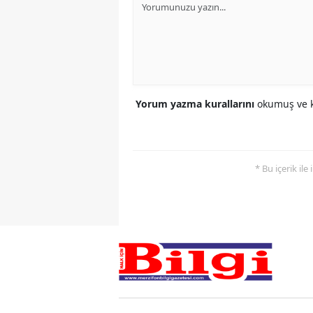
Yorum yazma kurallarını
okumuş ve k
* Bu içerik ile