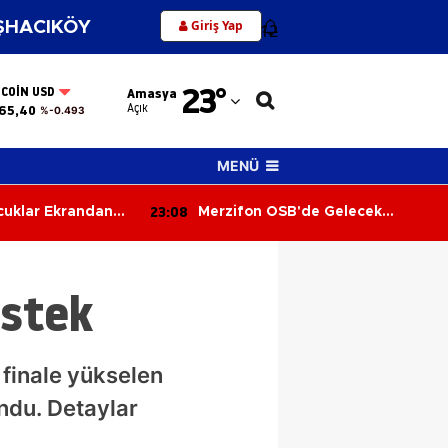
Giriş Yap
HACIKÖY
12
Adana
23
°
TCOIN USD
Amasya
Adıyaman
Açık
65,40
%-0.493
Afyonkarahisar
MENÜ
Ağrı
23:08
uklar Ekrandan
Merzifon OSB'de Gelecek
Amasya
tla Buluştu!
Konuşuldu
Ankara
estek
Antalya
Artvin
finale yükselen
Aydın
ndu. Detaylar
Balıkesir