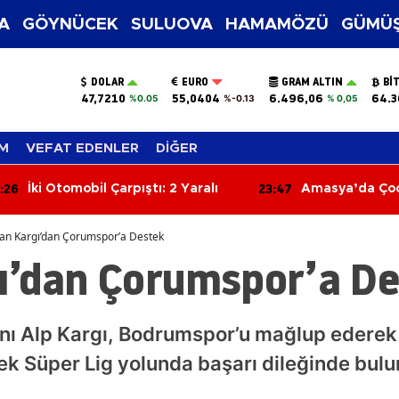
A
GÖYNÜCEK
SULUOVA
HAMAMÖZÜ
GÜMÜŞ
DOLAR
EURO
GRAM ALTIN
BI
47,7210
55,0404
6.496,06
64.3
%0.05
%-0.13
% 0,05
M
VEFAT EDENLER
DİĞER
:26
23:47
İki Otomobil Çarpıştı: 2 Yaralı
Amasya’da Çoc
Uzaklaştı, Sana
an Kargı’dan Çorumspor’a Destek
ı’dan Çorumspor’a D
nı Alp Kargı, Bodrumspor’u mağlup ederek 
k Süper Lig yolunda başarı dileğinde bulu