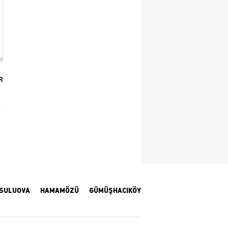
Yozgat
Zonguldak
Aksaray
R
Bayburt
Karaman
Kırıkkale
Batman
Şırnak
Bartın
SULUOVA
HAMAMÖZÜ
GÜMÜŞHACIKÖY
Ardahan
Iğdır