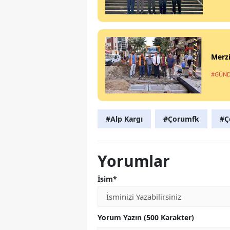
Merz
#GÜN
#Alp Kargı
#Çorumfk
#Ç
Yorumlar
İsim*
Yorum Yazın (500 Karakter)