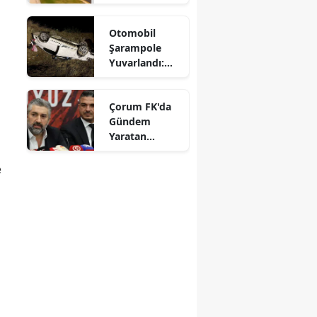
Aralıksız
Sürüyor
Mersin
Otomobil
Şarampole
İstanbul
Yuvarlandı:
Sürücü
İzmir
Yaralandı
Çorum FK'da
Kars
Gündem
Kastamonu
Yaratan
Açıklamalar
Kayseri
e
Kırklareli
Kırşehir
Kocaeli
Konya
Kütahya