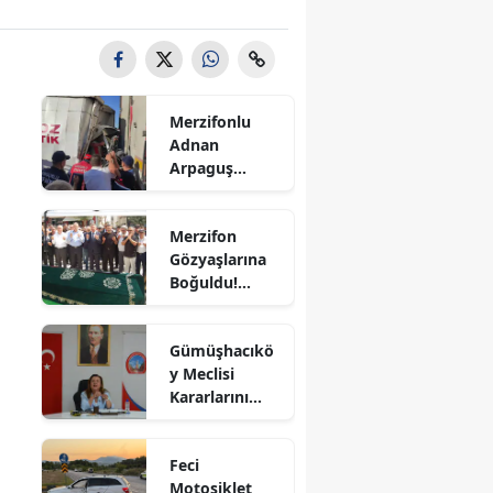
Bilecik
Bingöl
Bitlis
Merzifonlu
Adnan
Bolu
Arpaguş
Çorum'da Feci
Burdur
Kazada
Merzifon
Hayatını
Bursa
Gözyaşlarına
Kaybetti
Boğuldu!
Çanakkale
Sercan
Nevcanoğlu
Çankırı
Gümüşhacıkö
Son
y Meclisi
Yolculuğuna
Çorum
Kararlarını
Uğurlandı
Aldı
Denizli
Feci
Diyarbakır
Motosiklet