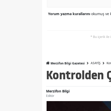
Yorum yazma kurallarını
okumuş ve k
* Bu içerik ile
ASAYİŞ
Kon
Merzifon Bilgi Gazetesi
Kontrolden Ç
Merzifon Bilgi
Editör