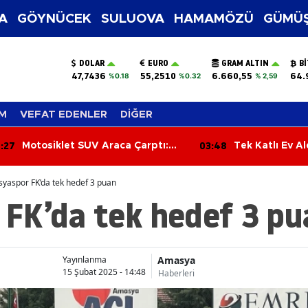
A
GÖYNÜCEK
SULUOVA
HAMAMÖZÜ
GÜMÜŞ
DOLAR
EURO
GRAM ALTIN
B
47,7436
55,2510
6.660,55
64.
%0.18
%0.32
% 2,59
M
VEFAT EDENLER
DİĞER
:27
03:48
Motosiklet SUV Araca Çarptı:
Tek Katlı Ev A
Sürücü Yaralandı
Oldu
yaspor FK’da tek hedef 3 puan
FK’da tek hedef 3 pu
Amasya
Yayınlanma
15 Şubat 2025 - 14:48
Haberleri