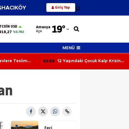
Giriş Yap
HACIKÖY
12
Adana
19
°
ITCOIN USD
Amasya
Adıyaman
Açık
918,27
%0.782
Afyonkarahisar
MENÜ
Ağrı
03:09
levlere Teslim
12 Yaşındaki Çocuk Kalp Krizine
Amasya
Yenik Düştü
Ankara
an
Antalya
Artvin
Aydın
Balıkesir
Feci