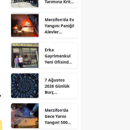
Tarımına Kritik
Edirne
Ziyaret!
Elazığ
Merzifon'da Ev
Yangını Paniği!
Erzincan
Alevler
Büyümeden
Erzurum
Kontrol Altına
Erka
Alındı
Eskişehir
Gayrimenkul
ı
Yeni Ofisinde
Gaziantep
Hizmete
Başladı!
Giresun
7 Ağustos
“Gayrimenkul
2026 Günlük
Almak İçin
Gümüşhane
Burç
Doğru Zaman”
Yorumları:
Hakkari
Aşkta
Merzifon'da
Sürprizler,
Hatay
Gece Yarısı
Parada Yeni
Yangın! 500
Fırsatlar
Isparta
Saman Balyası
Kapıda!