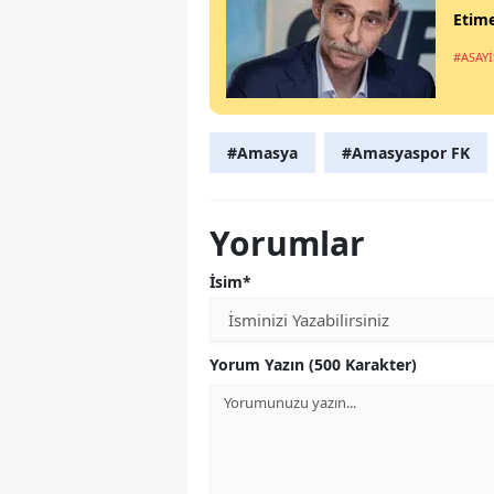
Etime
#ASAYİ
#Amasya
#Amasyaspor FK
Yorumlar
İsim*
Yorum Yazın (500 Karakter)