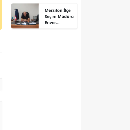
Kül Oldu
Mersin
Merzifon İlçe
Seçim Müdürü
İstanbul
Enver
Demirci'ye
İzmir
Veda! Yeni
Görev Yeri
Kars
Suluova Oldu
Kastamonu
Kayseri
Kırklareli
Kırşehir
Kocaeli
Konya
Kütahya