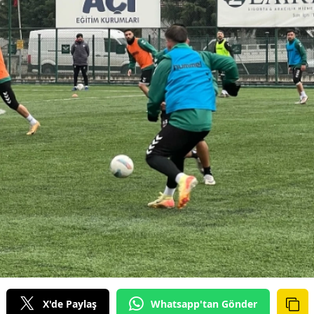
X'de Paylaş
Whatsapp'tan Gönder