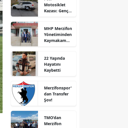
Motosiklet
Bilecik
Kazası: Genç
Sürücü
Bingöl
Hayatını
MHP Merzifon
Kaybetti
Bitlis
Yönetiminden
Kaymakam
Bolu
Ahmet
Karaaslan'a
Burdur
22 Yaşında
Ziyaret
Hayatını
Bursa
Kaybetti
Çanakkale
Merzifonspor'
Çankırı
dan Transfer
Şov!
Çorum
Denizli
TMO’dan
Diyarbakır
Merzifon