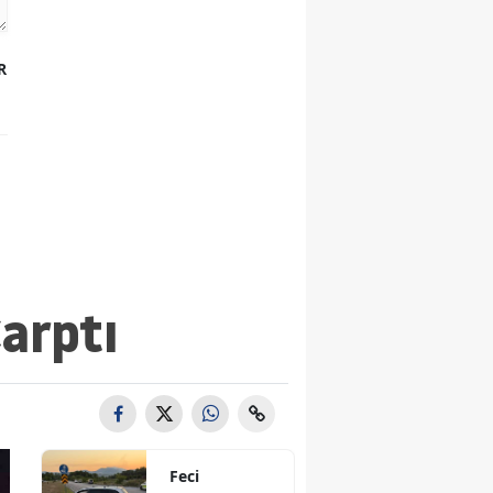
Malatya
R
Manisa
Kahramanmaraş
Mardin
Muğla
Muş
Nevşehir
Çarptı
Niğde
Ordu
Rize
Feci
Sakarya