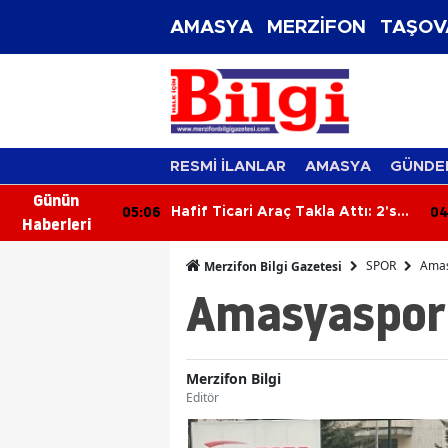
AMASYA
MERZİFON
TAŞOV
RESMİ İLANLAR
AMASYA
GÜNDE
Günün
05:06
04
rdi: 1'i Ağır 2
Hafif Ticari Araç Takla Attı: 2'si
Haberleri
Çocuk 5 Yaralı
SPOR
Amas
Merzifon Bilgi Gazetesi
Amasyaspor 
Merzifon Bilgi
Editör