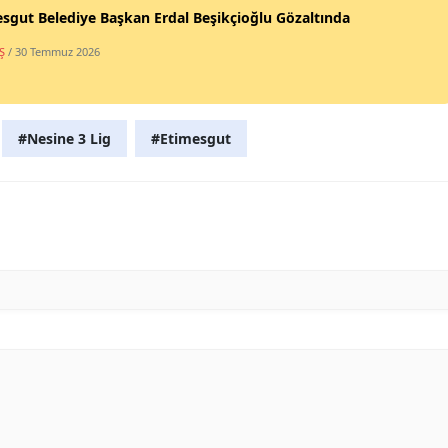
sgut Belediye Başkan Erdal Beşikçioğlu Gözaltında
Ş
/ 30 Temmuz 2026
#Nesine 3 Lig
#Etimesgut