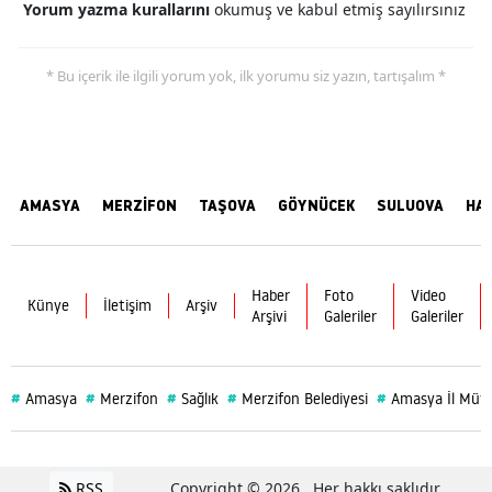
Yorum yazma kurallarını
okumuş ve kabul etmiş sayılırsınız
* Bu içerik ile ilgili yorum yok, ilk yorumu siz yazın, tartışalım *
AMASYA
MERZİFON
TAŞOVA
GÖYNÜCEK
SULUOVA
HA
Haber
Foto
Video
Künye
İletişim
Arşiv
Arşivi
Galeriler
Galeriler
#
#
#
#
#
Amasya
Merzifon
Sağlık
Merzifon Belediyesi
Amasya İl Müf
RSS
Copyright © 2026 . Her hakkı saklıdır.