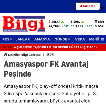
Giriş Yap
12
DOLAR
EURO
GRAM
47,7043
55,1992
6.652,
%0.15
%0.33
MENÜ
RESMİ İLANLAR
AMASYA
GÜNDEM
VEFAT EDENLER
20:39
Uğur Uçar: "Çorum FK bu sezon Süper Lig’e renk
katacak"
SPOR
Merzifon Bilgi Gazetesi
Amasyaspor FK Avantaj
Peşinde
Amasyaspor FK, play-off öncesi kritik maçta
Silivrispor’u konuk edecek. Galibiyetle ligi 3.
sırada tamamlayarak büyük avantaj elde