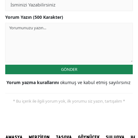
Yorum Yazın (500 Karakter)
GÖNDER
Yorum yazma kurallarını
okumuş ve kabul etmiş sayılırsınız
* Bu içerik ile ilgili yorum yok, ilk yorumu siz yazın, tartışalım *
AMASYA
MERZİFON
TAŞOVA
GÖYNÜCEK
SULUOVA
HA