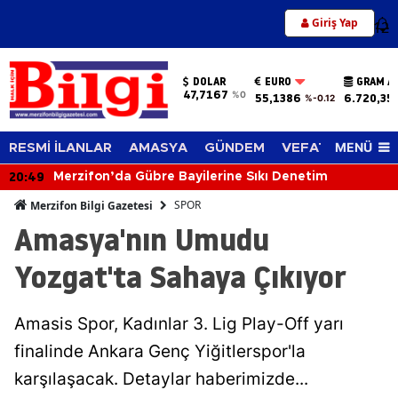
Giriş Yap
12
DOLAR
EURO
GRAM A
47,7167
%0
55,1386
6.720,35
%-0.12
MENÜ
RESMİ İLANLAR
AMASYA
GÜNDEM
VEFAT EDENLER
20:49
Merzifon’da Gübre Bayilerine Sıkı Denetim
SPOR
Merzifon Bilgi Gazetesi
Amasya'nın Umudu
Yozgat'ta Sahaya Çıkıyor
Amasis Spor, Kadınlar 3. Lig Play-Off yarı
finalinde Ankara Genç Yiğitlerspor'la
karşılaşacak. Detaylar haberimizde...