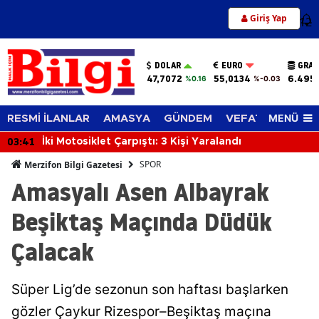
Giriş Yap
12
DOLAR
EURO
GRAM
47,7072
55,0134
6.495
%0.16
%-0.03
MENÜ
RESMİ İLANLAR
AMASYA
GÜNDEM
VEFAT EDENLER
03:41
İki Motosiklet Çarpıştı: 3 Kişi Yaralandı
SPOR
Merzifon Bilgi Gazetesi
Amasyalı Asen Albayrak
Beşiktaş Maçında Düdük
Çalacak
Süper Lig’de sezonun son haftası başlarken
gözler Çaykur Rizespor–Beşiktaş maçına