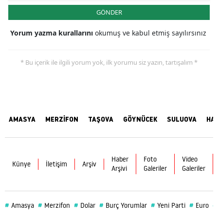
GÖNDER
Yorum yazma kurallarını
okumuş ve kabul etmiş sayılırsınız
* Bu içerik ile ilgili yorum yok, ilk yorumu siz yazın, tartışalım *
AMASYA
MERZİFON
TAŞOVA
GÖYNÜCEK
SULUOVA
HA
Haber
Foto
Video
Künye
İletişim
Arşiv
Arşivi
Galeriler
Galeriler
#
#
#
#
#
#
#
Amasya
Merzifon
Dolar
Burç Yorumlar
Yeni Parti
Euro