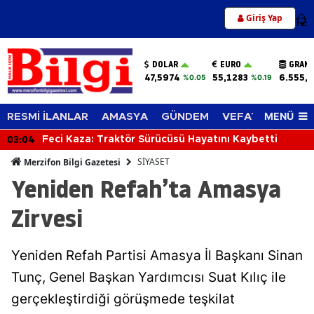
Giriş Yap
12
DOLAR
EURO
GRAM 
47,5974
55,1283
6.555,
%0.05
%0.19
MENÜ
RESMİ İLANLAR
AMASYA
GÜNDEM
VEFAT EDENLER
03:04
Feci Kaza: Traktör Sürücüsü Hayatını Kaybetti
SİYASET
Merzifon Bilgi Gazetesi
Yeniden Refah’ta Amasya
Zirvesi
Yeniden Refah Partisi Amasya İl Başkanı Sinan
Tunç, Genel Başkan Yardımcısı Suat Kılıç ile
gerçekleştirdiği görüşmede teşkilat