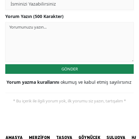
Yorum Yazın (500 Karakter)
GÖNDER
Yorum yazma kurallarını
okumuş ve kabul etmiş sayılırsınız
* Bu içerik ile ilgili yorum yok, ilk yorumu siz yazın, tartışalım *
AMASYA
MERZİFON
TAŞOVA
GÖYNÜCEK
SULUOVA
HA