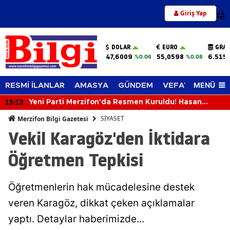
Giriş Yap
12
DOLAR
EURO
GRAM
47,6009
55,0598
6.515
%0.06
%0.08
MENÜ
RESMİ İLANLAR
AMASYA
GÜNDEM
VEFAT EDENLER
15:13
Yeni Parti Merzifon'da Resmen Kuruldu! Hasan
Caba'dan İlk Açıklama
SİYASET
Merzifon Bilgi Gazetesi
Vekil Karagöz'den İktidara
Öğretmen Tepkisi
Öğretmenlerin hak mücadelesine destek
veren Karagöz, dikkat çeken açıklamalar
yaptı. Detaylar haberimizde...