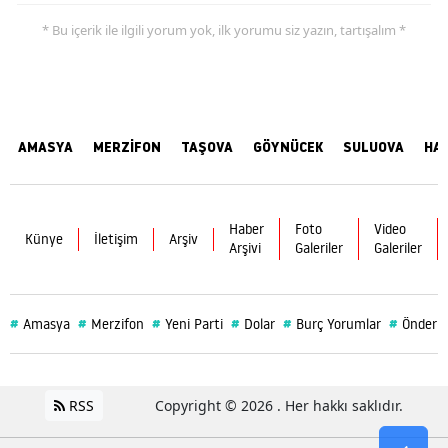
* Bu içerik ile ilgili yorum yok, ilk yorumu siz yazın, tartışalım *
AMASYA
MERZİFON
TAŞOVA
GÖYNÜCEK
SULUOVA
HA
Haber
Foto
Video
Künye
İletişim
Arşiv
Arşivi
Galeriler
Galeriler
#
#
#
#
#
#
Amasya
Merzifon
Yeni Parti
Dolar
Burç Yorumlar
Önder 
RSS
Copyright © 2026 . Her hakkı saklıdır.