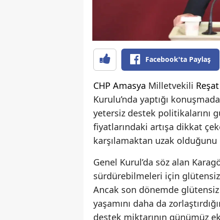
Facebook'ta Paylaş
CHP
Amasya
Milletvekili
Reşat
Kurulu’nda yaptığı konuşmad
yetersiz destek politikalarını 
fiyatlarındaki artışa dikkat çe
karşılamaktan uzak olduğunu i
Genel Kurul’da söz alan Karag
sürdürebilmeleri için glütensiz
Ancak son dönemde glütensiz g
yaşamını daha da zorlaştırdığ
destek miktarının günümüz ekon