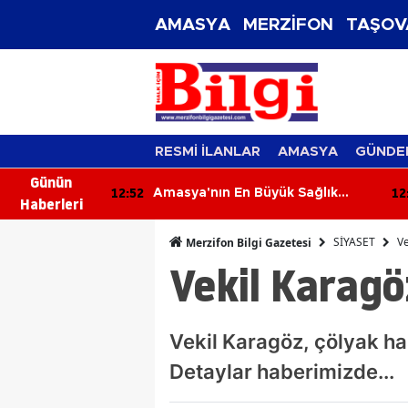
AMASYA
MERZİFON
TAŞOV
RESMİ İLANLAR
AMASYA
GÜNDE
Günün
12:52
12
ransfer
Amasya'nın En Büyük Sağlık
Haberleri
Yatırımı İlerliyor! Kat Planlaması
Görüşüldü!
SİYASET
Ve
Merzifon Bilgi Gazetesi
Vekil Karagö
Vekil Karagöz, çölyak has
Detaylar haberimizde...