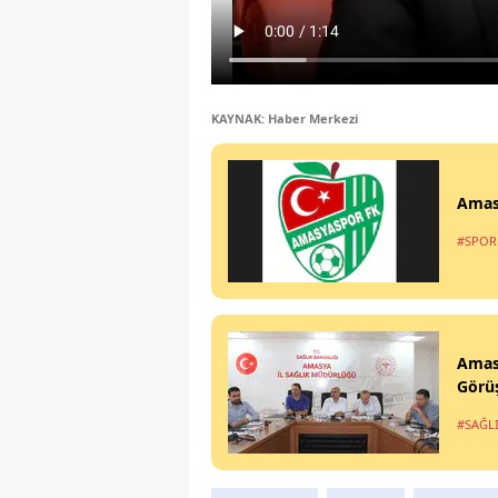
KAYNAK: Haber Merkezi
Amas
#SPOR
Amasy
Görü
#SAĞL