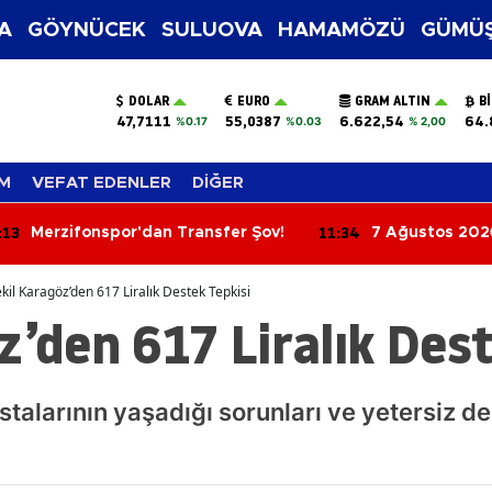
A
GÖYNÜCEK
SULUOVA
HAMAMÖZÜ
GÜMÜŞ
DOLAR
EURO
GRAM ALTIN
B
47,7111
55,0387
6.622,54
64.
%0.17
%0.03
% 2,00
M
VEFAT EDENLER
DİĞER
:13
11:34
Merzifonspor'dan Transfer Şov!
7 Ağustos 202
Yorumları: Aşkt
Parada Yeni Fır
kil Karagöz’den 617 Liralık Destek Tepkisi
z’den 617 Liralık Des
talarının yaşadığı sorunları ve yetersiz d