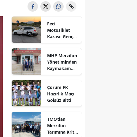
Bilecik
Bingöl
Feci
Motosiklet
Bitlis
Kazası: Genç
Sürücü
Bolu
Hayatını
MHP Merzifon
Kaybetti
Burdur
Yönetiminden
Kaymakam
Bursa
Ahmet
Karaaslan'a
Çanakkale
Çorum FK
Ziyaret
Hazırlık Maçı
Çankırı
Golsüz Bitti
Çorum
TMO’dan
Denizli
Merzifon
Tarımına Kritik
Diyarbakır