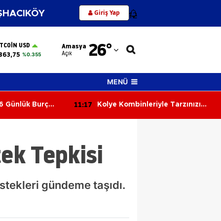
Giriş Yap
HACIKÖY
12
Adana
26
°
ITCOIN USD
Amasya
Adıyaman
Açık
863,75
%0.355
Afyonkarahisar
MENÜ
Ağrı
11:17
6 Günlük Burç
Kolye Kombinleriyle Tarzınızı
Amasya
a Sürprizler,
Yenileyin! 2026’nın En Şık Takı
satlar Kapıda!
Trendleri
Ankara
tek Tepkisi
Antalya
Artvin
estekleri gündeme taşıdı.
Aydın
Balıkesir