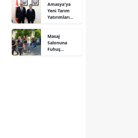
Amasya'ya
Mersin
Yeni Tarım
Yatırımları
İstanbul
Gündemde
İzmir
Masaj
Salonuna
Kars
Fuhuş
Operasyonu: 3
Kastamonu
Şüpheli
Adliyeye Sevk
Kayseri
Edildi
Kırklareli
Kırşehir
Kocaeli
Konya
Kütahya