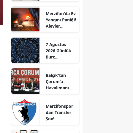
Ziyaret!
Edirne
Merzifon'da Ev
Elazığ
Yangını Paniği!
Alevler
Erzincan
Büyümeden
Kontrol Altına
Erzurum
7 Ağustos
Alındı
2026 Günlük
Eskişehir
Burç
Yorumları:
Gaziantep
Aşkta
Balçık'tan
Sürprizler,
Giresun
Çorum'a
Parada Yeni
Havalimanı
Fırsatlar
Gümüşhane
Müjdesi:
Kapıda!
"Çalışmalara
Hakkari
Merzifonspor'
Başladık"
dan Transfer
Hatay
Şov!
Isparta