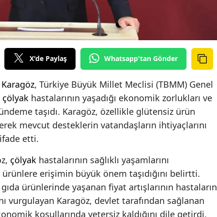
X'de Paylaş
Whatsapp'tan Gönder
 Karagöz
, Türkiye Büyük Millet Meclisi (TBMM) Genel
a
çölyak
hastalarının yaşadığı ekonomik zorlukları ve
gündeme taşıdı. Karagöz, özellikle glütensiz ürün
kerek mevcut desteklerin vatandaşların ihtiyaçlarını
fade etti.
öz,
çölyak
hastalarının sağlıklı yaşamlarını
 ürünlere erişimin büyük önem taşıdığını belirtti.
ıda ürünlerinde yaşanan fiyat artışlarının hastaların
ını vurgulayan Karagöz, devlet tarafından sağlanan
omik koşullarında yetersiz kaldığını dile getirdi.