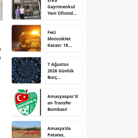
Erka
Gayrimenkul
Edirne
Yeni Ofisinde
Hizmete
Elazığ
Başladı!
Feci
“Gayrimenkul
Erzincan
Motosiklet
Almak İçin
Kazası: 18
Doğru Zaman”
Erzurum
a
Yaşındaki
n
Genç Hayatını
Eskişehir
7 Ağustos
Kaybetti
2026 Günlük
Gaziantep
Burç
Giresun
Yorumları:
Aşkta
Gümüşhane
Amasyaspor'd
Sürprizler,
an Transfer
Parada Yeni
Hakkari
Bombası!
Fırsatlar
Kapıda!
Hatay
Amasya'da
Isparta
Patates,