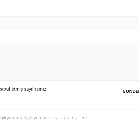
abul etmiş sayılırsınız
GÖNDE
 ilgili yorum yok, ilk yorumu siz yazın, tartışalım *