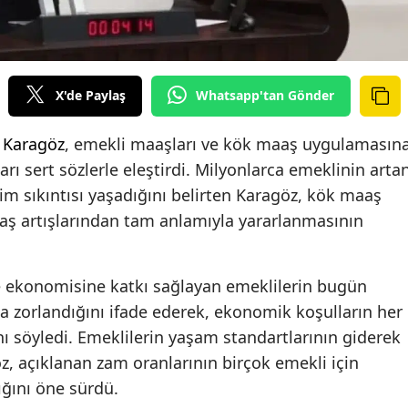
X'de Paylaş
Whatsapp'tan Gönder
 Karagöz
, emekli maaşları ve kök maaş uygulamasın
arı sert sözlerle eleştirdi. Milyonlarca emeklinin arta
çim sıkıntısı yaşadığını belirten Karagöz, kök maaş
ş artışlarından tam anlamıyla yararlanmasının
ke ekonomisine katkı sağlayan emeklilerin bugün
ta zorlandığını ifade ederek, ekonomik koşulların her
ı söyledi. Emeklilerin yaşam standartlarının giderek
, açıklanan zam oranlarının birçok emekli için
ğını öne sürdü.