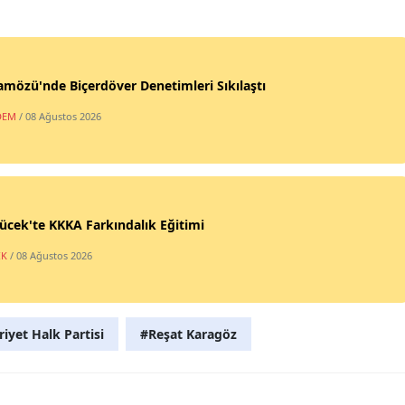
özü'nde Biçerdöver Denetimleri Sıkılaştı
DEM
/ 08 Ağustos 2026
cek'te KKKA Farkındalık Eğitimi
IK
/ 08 Ağustos 2026
yet Halk Partisi
#Reşat Karagöz