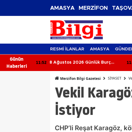
AMASYA
MERZİFON
TAŞOV
RESMİ İLANLAR
AMASYA
GÜNDE
Günün
11:52
11
 Sektörüne
8 Ağustos 2026 Günlük Burç
Haberleri
överle Hasat
Yorumları: Bugün Hangi Burcu
Neler Bekliyor?
SİYASET
Ve
Merzifon Bilgi Gazetesi
Vekil Karagö
İstiyor
CHP’li Reşat Karagöz, kö