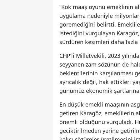
“Kök maaş oyunu emeklinin alın
uygulama nedeniyle milyonlar
göremediğini belirtti. Emeklile
istediğini vurgulayan Karagöz,
sürdüren kesimleri daha fazla e
CHP
’li Milletvekili, 2023 yıl
seyyanen zam sözünün de halen
beklentilerinin karşılanması ge
ayrıcalık değil, hak ettikleri y
günümüz ekonomik şartlarına 
En düşük emekli maaşının asgar
getiren Karagöz, emeklilerin a
önemli olduğunu vurguladı. Hü
geciktirilmeden yerine getiril
kalıcı çözümler üretilmesini is