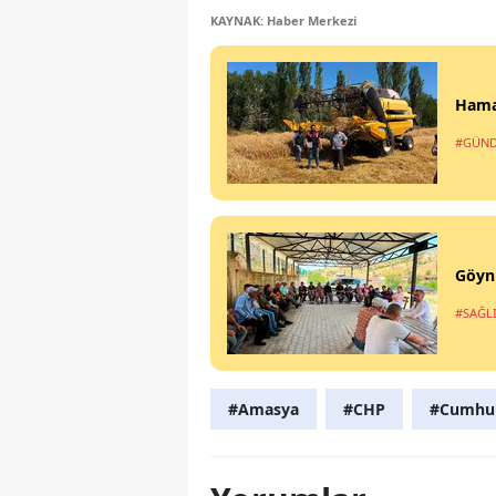
KAYNAK: Haber Merkezi
Hamam
#GÜN
Göynü
#SAĞL
#Amasya
#CHP
#Cumhuri