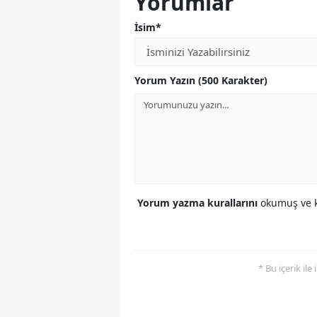
Yorumlar
İsim*
Yorum Yazın (500 Karakter)
Yorum yazma kurallarını
okumuş ve k
* Bu içerik ile