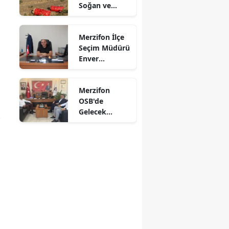
Soğan ve
Mersin
Cevizde İyi
Tarım
İstanbul
Merzifon İlçe
Denetimi
Seçim Müdürü
İzmir
Enver
Demirci'ye
Kars
Veda! Yeni
Merzifon
Görev Yeri
Kastamonu
OSB'de
Suluova Oldu
Gelecek
Kayseri
Konuşuldu
Kırklareli
Kırşehir
Kocaeli
Konya
Kütahya