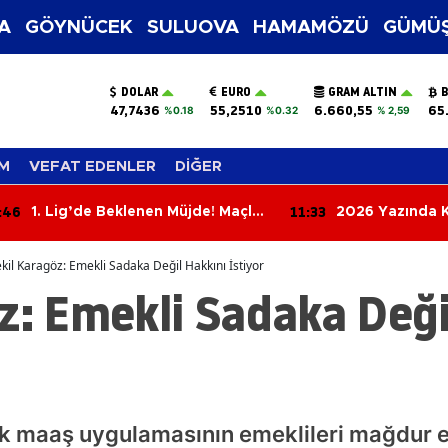
A
GÖYNÜCEK
SULUOVA
HAMAMÖZÜ
GÜMÜŞ
DOLAR
EURO
GRAM ALTIN
B
47,7436
55,2510
6.660,55
65
%0.18
%0.32
% 2,59
M
VEFAT EDENLER
DİĞER
:46
11:33
1. Lig’de Beklenen Müjde! Maçlar
2026 Yazında K
TRT’den Şifresiz Yayınlanacak
Gözdesi: Eklem 
Döndü
kil Karagöz: Emekli Sadaka Değil Hakkını İstiyor
z: Emekli Sadaka Deği
k maaş uygulamasının emeklileri mağdur ett