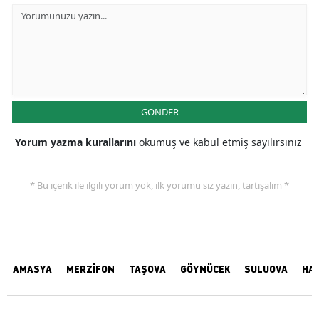
GÖNDER
Yorum yazma kurallarını
okumuş ve kabul etmiş sayılırsınız
* Bu içerik ile ilgili yorum yok, ilk yorumu siz yazın, tartışalım *
AMASYA
MERZİFON
TAŞOVA
GÖYNÜCEK
SULUOVA
HA