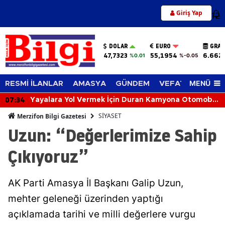
Giriş Yap
12
DOLAR
EURO
GRAM
47,7323
55,1954
6.662
%0.01
%-0.05
MENÜ
RESMİ İLANLAR
AMASYA
GÜNDEM
VEFAT EDENLER
07:34
Yayalara Yol Vermek İçin Duran Kamyona Otomobil
Çarptı: 2 Yaralı
SİYASET
Merzifon Bilgi Gazetesi
Uzun: “Değerlerimize Sahip
Çıkıyoruz”
AK Parti Amasya İl Başkanı Galip Uzun,
mehter geleneği üzerinden yaptığı
açıklamada tarihi ve milli değerlere vurgu