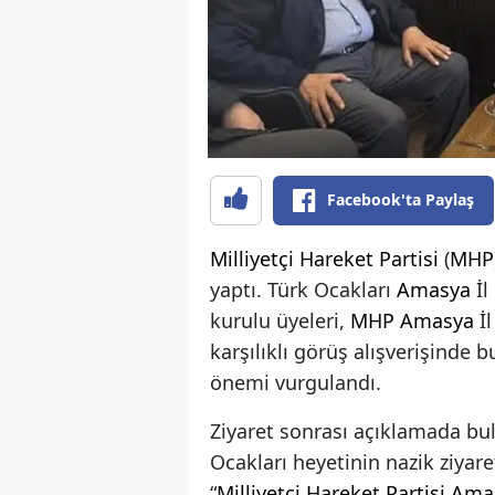
Facebook'ta Paylaş
Milliyetçi Hareket Partisi
(
MHP
yaptı. Türk Ocakları
Amasya
İl
kurulu üyeleri,
MHP
Amasya
İl
karşılıklı görüş alışverişinde
önemi vurgulandı.
Ziyaret sonrası açıklamada b
Ocakları heyetinin nazik ziya
“
Milliyetçi Hareket Partisi
Ama