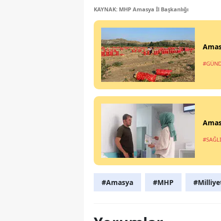
KAYNAK: MHP Amasya İl Başkanlığı
Amasy
#GÜN
Amasy
#SAĞL
#Amasya
#MHP
#Milliye