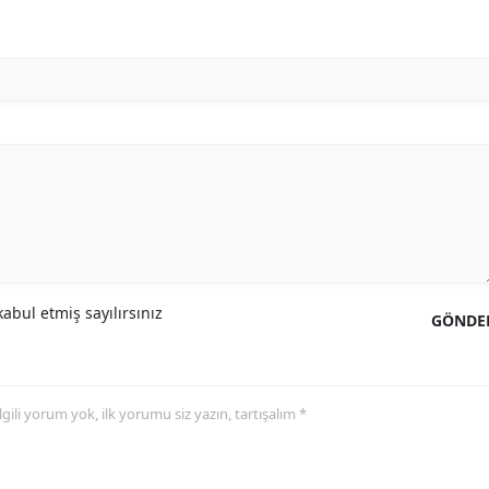
abul etmiş sayılırsınız
GÖNDE
 ilgili yorum yok, ilk yorumu siz yazın, tartışalım *