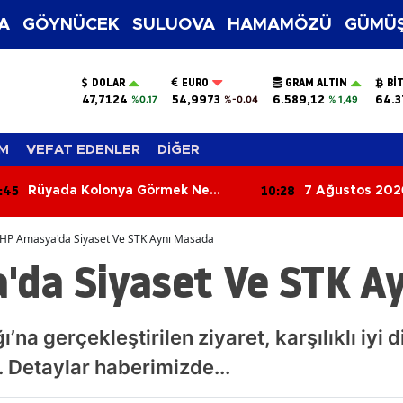
A
GÖYNÜCEK
SULUOVA
HAMAMÖZÜ
GÜMÜŞ
DOLAR
EURO
GRAM ALTIN
BI
47,7124
54,9973
6.589,12
64.3
%0.17
%-0.04
% 1,49
M
VEFAT EDENLER
DİĞER
:45
10:28
Rüyada Kolonya Görmek Ne
7 Ağustos 2026
Anlama Gelir? Ferahlık ve Güzel
Dolar ve Euro F
Haber Kapıda!
HP Amasya'da Siyaset Ve STK Aynı Masada
da Siyaset Ve STK A
a gerçekleştirilen ziyaret, karşılıklı iyi dil
. Detaylar haberimizde...