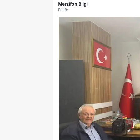
Merzifon Bilgi
Editör