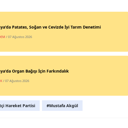
a'da Patates, Soğan ve Cevizde İyi Tarım Denetimi
DEM
/ 07 Ağustos 2026
a'da Organ Bağışı İçin Farkındalık
IK
/ 07 Ağustos 2026
tçi Hareket Partisi
#Mustafa Akgül