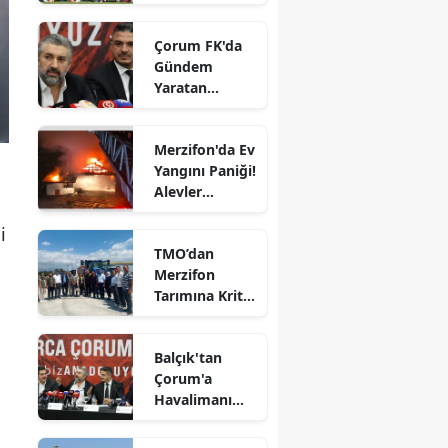
Edirne
Çorum FK'da
Elazığ
Gündem
Yaratan
Erzincan
Açıklamalar
Erzurum
Merzifon'da Ev
Yangını Paniği!
Eskişehir
Alevler
Büyümeden
Gaziantep
i
Kontrol Altına
TMO’dan
Alındı
Giresun
Merzifon
Tarımına Kritik
Gümüşhane
Ziyaret!
Hakkari
Balçık'tan
Çorum'a
Hatay
Havalimanı
Müjdesi:
Isparta
"Çalışmalara