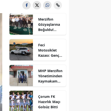
Bilecik
Bingöl
Merzifon
Gözyaşlarına
Bitlis
Boğuldu!
Sercan
Bolu
Nevcanoğlu
Feci
Son
Burdur
Motosiklet
Yolculuğuna
Kazası: Genç
Uğurlandı
Bursa
Sürücü
Hayatını
Çanakkale
MHP Merzifon
Kaybetti
Yönetiminden
Çankırı
Kaymakam
Ahmet
Çorum
Karaaslan'a
Çorum FK
Ziyaret
Denizli
Hazırlık Maçı
Golsüz Bitti
Diyarbakır