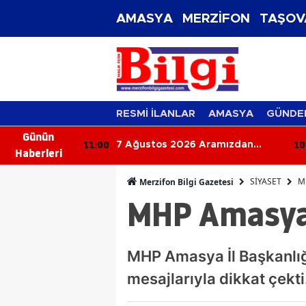
AMASYA
MERZİFON
TAŞOV
RESMİ İLANLAR
AMASYA
GÜNDE
Günün
11:00
10
 Tarzınızı
7 Ağustos 2026 Aramızdan
Haberleri
 En Şık Takı
Ayrılanlar
SİYASET
M
Merzifon Bilgi Gazetesi
MHP Amasya'
MHP Amasya İl Başkanlığı’n
mesajlarıyla dikkat çekti