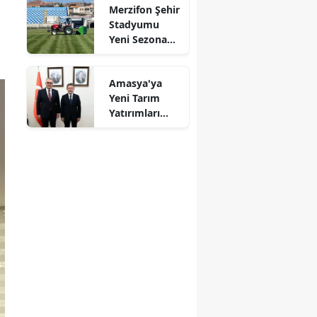
Merzifon Şehir
Başladık"
Mersin
Stadyumu
Yeni Sezona
İstanbul
Hazırlanıyor!
İzmir
Amasya'ya
Yeni Tarım
Kars
Yatırımları
Gündemde
Kastamonu
Kayseri
Kırklareli
Kırşehir
Kocaeli
Konya
Kütahya