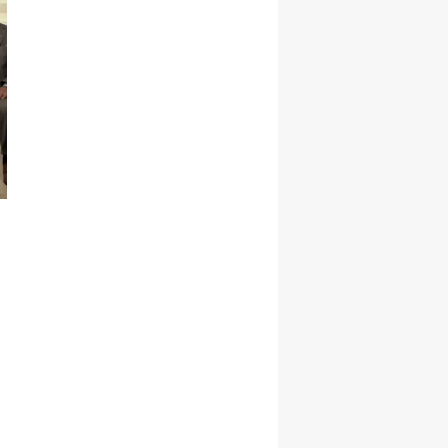
Malatya
Manisa
Kahramanmaraş
Mardin
Muğla
Muş
Nevşehir
Niğde
Ordu
Rize
Sakarya