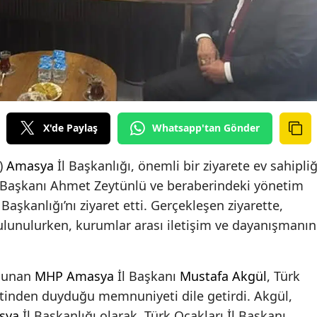
X'de Paylaş
Whatsapp'tan Gönder
)
Amasya
İl Başkanlığı, önemli bir ziyarete ev sahipliğ
 Başkanı Ahmet Zeytünlü ve beraberindeki yönetim
 Başkanlığı’nı ziyaret etti. Gerçekleşen ziyarette,
 bulunulurken, kurumlar arası iletişim ve dayanışmanın
ulunan
MHP
Amasya
İl Başkanı
Mustafa Akgül
, Türk
retinden duyduğu memnuniyeti dile getirdi. Akgül,
sya
İl Başkanlığı olarak, Türk Ocakları İl Başkanı