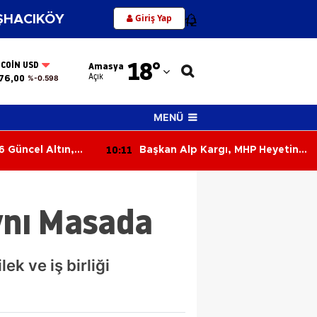
Giriş Yap
HACIKÖY
12
Adana
18
°
TCOIN USD
Amasya
Adıyaman
Açık
76,00
%-0.598
Afyonkarahisar
MENÜ
Ağrı
10:11
 Güncel Altın,
Başkan Alp Kargı, MHP Heyetine
Amasya
iyatları
Dev Projeyi Yerinde Anlattı
Ankara
ynı Masada
Antalya
Artvin
ek ve iş birliği
Aydın
Balıkesir