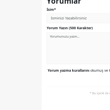
Yorumlar
İsim*
Yorum Yazın (500 Karakter)
Yorum yazma kurallarını
okumuş ve k
* Bu içerik ile