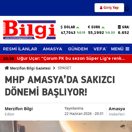
Giriş Yap
12
DOLAR
EURO
GRAM
47,7043
55,1992
6.652,
%0.15
%0.33
MENÜ
RESMİ İLANLAR
AMASYA
GÜNDEM
VEFAT EDENLER
20:39
Uğur Uçar: "Çorum FK bu sezon Süper Lig’e renk
katacak"
SİYASET
Merzifon Bilgi Gazetesi
MHP AMASYA’DA SAKIZCI
DÖNEMİ BAŞLIYOR!
Merzifon Bilgi
Amasya
Yayınlanma
22 Haziran 2026 - 20:31
Editör
Haberleri