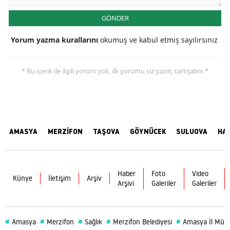
GÖNDER
Yorum yazma kurallarını
okumuş ve kabul etmiş sayılırsınız
* Bu içerik ile ilgili yorum yok, ilk yorumu siz yazın, tartışalım *
AMASYA
MERZİFON
TAŞOVA
GÖYNÜCEK
SULUOVA
HA
Haber
Foto
Video
Künye
İletişim
Arşiv
Arşivi
Galeriler
Galeriler
#
#
#
#
#
Amasya
Merzifon
Sağlık
Merzifon Belediyesi
Amasya İl Müf