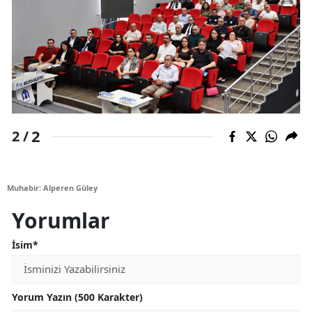
2
2 /
Muhabir: Alperen Güley
Yorumlar
İsim*
Yorum Yazın (500 Karakter)