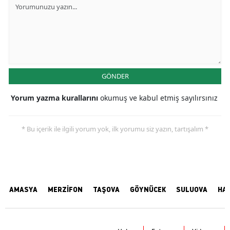
GÖNDER
Yorum yazma kurallarını
okumuş ve kabul etmiş sayılırsınız
* Bu içerik ile ilgili yorum yok, ilk yorumu siz yazın, tartışalım *
AMASYA
MERZİFON
TAŞOVA
GÖYNÜCEK
SULUOVA
HA