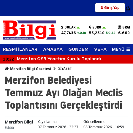
Giriş Yap
12
DOLAR
EURO
GRAM 
47,7436
55,2510
6.660,
%0.18
%0.32
MENÜ
RESMİ İLANLAR
AMASYA
GÜNDEM
VEFAT EDENLER
18:22
Merzifon OSB Yönetim Kurulu Toplandı
SİYASET
Merzifon Bilgi Gazetesi
Merzifon Belediyesi
Temmuz Ayı Olağan Meclis
Toplantısını Gerçekleştirdi
Merzifon Bilgi
A
Yayınlanma
Güncellenme
07 Temmuz 2026 - 22:37
08 Temmuz 2026 - 16:59
Editör
M