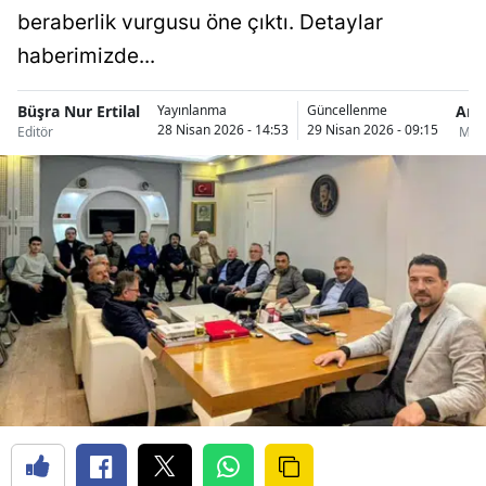
beraberlik vurgusu öne çıktı. Detaylar
haberimizde...
Büşra Nur Ertilal
Ama
Yayınlanma
Güncellenme
28 Nisan 2026 - 14:53
29 Nisan 2026 - 09:15
Editör
Merz