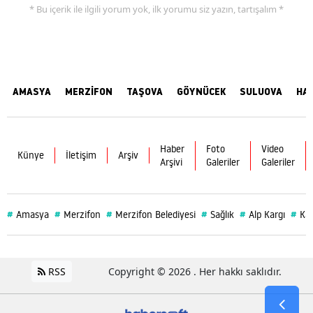
* Bu içerik ile ilgili yorum yok, ilk yorumu siz yazın, tartışalım *
AMASYA
MERZİFON
TAŞOVA
GÖYNÜCEK
SULUOVA
HA
Haber
Foto
Video
Künye
İletişim
Arşiv
Arşivi
Galeriler
Galeriler
#
#
#
#
#
#
Amasya
Merzifon
Merzifon Belediyesi
Sağlık
Alp Kargı
Ka
RSS
Copyright © 2026 . Her hakkı saklıdır.