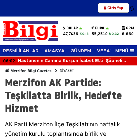
Giriş Yap
12
DOLAR
EURO
GRAM 
47,7436
55,2510
6.660,
%0.18
%0.32
MENÜ
RESMİ İLANLAR
AMASYA
GÜNDEM
VEFAT EDENLER
06:02
Hastanenin Camına Kurşun İsabet Etti: Şüpheli
Silahıyla Yakalandı
SİYASET
Merzifon Bilgi Gazetesi
Merzifon AK Partide:
Teşkilatta Birlik, Hedefte
Hizmet
AK Parti Merzifon İlçe Teşkilatı’nın haftalık
yönetim kurulu toplantısında birlik ve