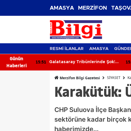
AMASYA
MERZİFON
TAŞOV
RESMİ İLANLAR
AMASYA
GÜNDE
Günün
15:51
15:25
Galatasaray Tribünlerinde Şok!
Çoru
Haberleri
ultrAslan Lideri Sebahattin Şirin
Norve
Gözaltına Alındı
SİYASET
Ka
Merzifon Bilgi Gazetesi
Karakütük: Ü
CHP Suluova İlçe Başkan
sektörüne kadar birçok 
haberimizde...