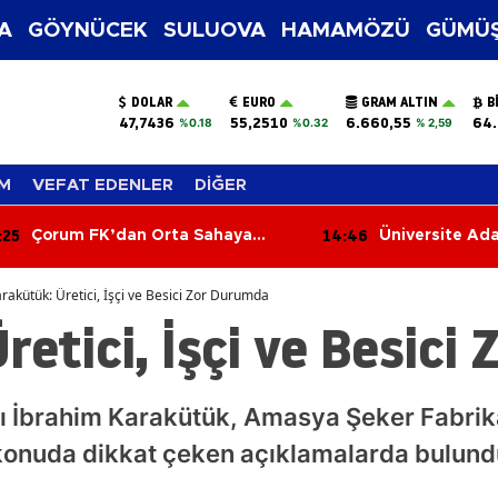
A
GÖYNÜCEK
SULUOVA
HAMAMÖZÜ
GÜMÜŞ
DOLAR
EURO
GRAM ALTIN
B
47,7436
55,2510
6.660,55
64.
%0.18
%0.32
% 2,59
M
VEFAT EDENLER
DİĞER
14:46
m FK’dan Orta Sahaya
Üniversite Adayları Dik
çli Takviye!
Tercihlerinde Yarın Son
rakütük: Üretici, İşçi ve Besici Zor Durumda
retici, İşçi ve Besici
ı İbrahim Karakütük, Amasya Şeker Fabrik
konuda dikkat çeken açıklamalarda bulund