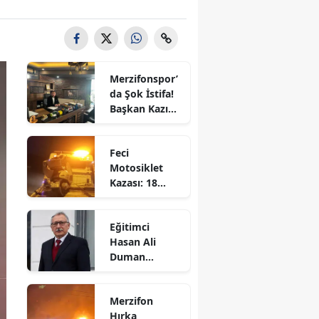
Bilecik
Bingöl
Bitlis
Merzifonspor’
da Şok İstifa!
Bolu
Başkan Kazım
Gül Görevi
Burdur
Bıraktı
Feci
Bursa
Motosiklet
Kazası: 18
Çanakkale
Yaşındaki
Genç Hayatını
Çankırı
Eğitimci
Kaybetti
Hasan Ali
Çorum
Duman
Hayatını
Denizli
Kaybetti!
Merzifon
Diyarbakır
Hırka