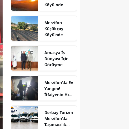
Köyü'nde
Edirne
Korkutan
Yangın!
Elazığ
Merzifon
Alevler İlçenin
Küçükçay
Birçok
Erzincan
Köyü’nde
Noktasından
Arazi Yangını:
Görülüyor
Erzurum
50 Dönüm
Amasya İş
Alan Zarar
Eskişehir
Dünyası İçin
Gördü
Görüşme
Gaziantep
Giresun
Merzifon’da Ev
Yangını!
Gümüşhane
İtfaiyenin Hızlı
Müdahalesi
Hakkari
Faciayı Önledi
Derbay Turizm
Hatay
Merzifon’da
Taşımacılık
Isparta